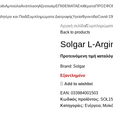
ΔΩΡΕΑΝ ΜΕΤΑΦΟΡΙΚΑ ΑΝΩ ΤΩΝ 45€
oils
Αμπούλα
Ανάπλαση
Αξεσουάρ
ΕΠΙΘΕΜΑΤΑ
Επιθέματα
ΠΡΟΣΦΟ
Μητέρα και Παιδί
Συμπληρώματα Διατροφής
Υγεία
Φροντίδα
Covid-19
Αρχική σελίδα
Συμπληρώματα
Back to products
Solgar L-Argi
Προτεινόμενη τιμή καταλόγ
Brand:
Solgar
Εξαντλημένο
Add to wishlist
EAN:
033984001503
Κωδικός προϊόντος:
SOL15
Κατηγορίες:
Ενέργεια
,
Μυϊκ