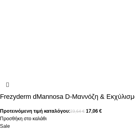
Frezyderm dMannosa D-Μαννόζη & Εκχύλισμα
Προτεινόμενη τιμή καταλόγου:
17,06
€
23,64
€
Προσθήκη στο καλάθι
Sale