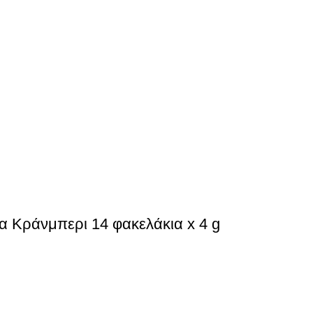
 Κράνμπερι 14 φακελάκια x 4 g