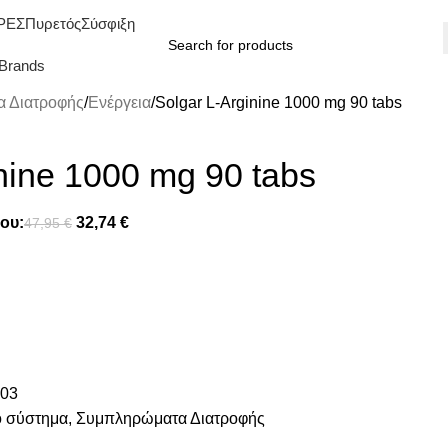
ΡΕΣ
Πυρετός
Σύσφιξη
Brands
 Διατροφής
Ενέργεια
Solgar L-Arginine 1000 mg 90 tabs
nine 1000 mg 90 tabs
ου:
32,74
€
47,95
€
03
ό σύστημα
,
Συμπληρώματα Διατροφής