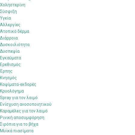
Χοληστερίνη
Σύσφιξη
Υγεία
Αλλεργίες
Ατοπικό δέρμα
Διάρροια
Δυσκοιλιότητα
Δυσπεψία
Εγκαύματα
Ερεθισμός
Έρπης
Κνησμός
Κοψίματα-εκδορές
Κρυολόγημα
Spray για τον λαιμό
Ενίσχυση ανοσοποιητικού
Καραμέλες για τον λαιμό
Ρινική αποσυμφόρηση
Σιρόπια για το βήχα
Μυϊκά πιασίματα