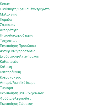
Serum
Ευαίσθητο/Ερεθισμένο τριχωτό
Μαλακτικό
Πομάδα
Σαμπουάν
Λιπαρότητα
Πιτυρίδα-Ξηροδερμία
Τριχόπτωση
Περιποίηση Προσώπου
Αντιηλιακή προστασία
Ενυδάτωση-Αντιγήρανση
Καθαρισμός
Κάλυψη
Καταπράυνση
Κρέμα νυκτός
Λιπαρό/Ακνεϊκό δέρμα
Ξύρισμα
Περιποίηση ματιών-χειλιών
Φρύδια-Βλεφαρίδες
Περιποίηση Σώματος