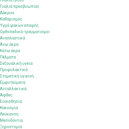
Γυαλιά ηλίου
Γυαλιά πρεσβυωπίας
Δάκρυα
Καθαρισμός
Υγρά φακών επαφής
Ορθοπεδικά-τραυματισμοί
Αναπλαστικά
Άνω άκρα
Κάτω άκρα
Πέλματα
Σεξουαλική υγεία
Προφυλακτικά
Στοματική υγιεινή
Eμφυτεύματα
Ανταλλακτικά
Άφθες
Ευαισθησία
Κακοσμία
Λεύκανση
Μεσοδόντια
Ξηροστομία