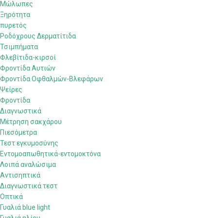
Μώλωπες
Ξηρότητα
πυρετός
Ροδόχρους Δερματίτιδα
Τσιμπήματα
Φλεβίτιδα-κιρσοί
Φροντίδα Αυτιών
Φροντίδα Οφθαλμών-Βλεφάρων
Ψείρες
Φροντίδα
Διαγνωστικά
Μέτρηση σακχάρου
Πιεσόμετρα
Τεστ εγκυμοσύνης
Εντομοαπωθητικά-εντομοκτόνα
Λοιπά αναλώσιμα
Αντισηπτικά
Διαγνωστικά τεστ
Οπτικά
Γυαλιά blue light