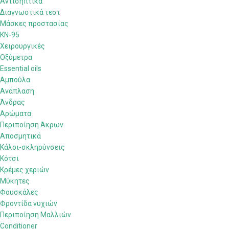
Αντισηπτικά
Διαγνωστικά τεστ
Μάσκες προστασίας
KN-95
Χειρουργικές
Οξύμετρα
Essential oils
Αμπούλα
Ανάπλαση
Άνδρας
Αρώματα
Περιποίηση Άκρων
Αποσμητικά
Κάλοι-σκληρύνσεις
Κότσι
Κρέμες χεριών
Μύκητες
Φουσκάλες
Φροντίδα νυχιών
Περιποίηση Μαλλιών
Conditioner