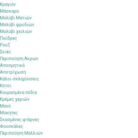
Κραγιόν
Μάσκαρα
Μολύβι Ματιών
Μολύβι φρυδιών
Μολύβι χειλιών
Πούδρες
Ρουζ
Σκιές
Περιποίηση Άκρων
Αποσμητικά
Αποτρίχωση
Κάλοι-σκληρύνσεις
Κότσι
Κουρασμένα πόδια
Κρέμες χεριών
Μανό
Μύκητες
Σκασμένες φτέρνες
Φουσκάλες
Περιποίηση Μαλλιών