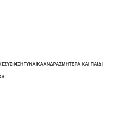
ΌΣ
ΣΎΣΦΙΞΗ
ΓΥΝΑΊΚΑ
ΆΝΔΡΑΣ
ΜΗΤΈΡΑ ΚΑΙ ΠΑΙΔΊ
DS