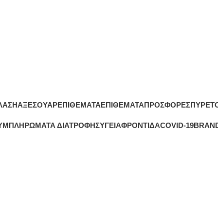
ΔΩΡΕΑΝ ΜΕΤΑΦΟΡΙΚΑ ΑΝΩ ΤΩΝ 45€
ΛΑΣΗ
ΑΞΕΣΟΥΆΡ
ΕΠΙΘΕΜΑΤΑ
ΕΠΙΘΈΜΑΤΑ
ΠΡΟΣΦΟΡΕΣ
ΠΥΡΕΤ
ΥΜΠΛΗΡΏΜΑΤΑ ΔΙΑΤΡΟΦΉΣ
ΥΓΕΊΑ
ΦΡΟΝΤΊΔΑ
COVID-19
BRAN