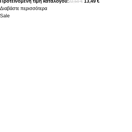
Προτεινόμενη τιμή καταλόγου:
13,49
€
22,50
€
Διαβάστε περισσότερα
Sale