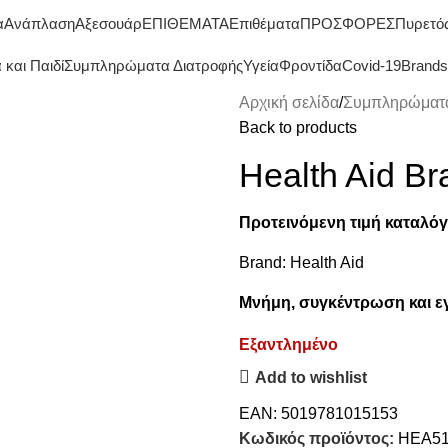
ΔΩΡΕΑΝ ΜΕΤΑΦΟΡΙΚΑ ΑΝΩ ΤΩΝ 45€
α
Ανάπλαση
Αξεσουάρ
ΕΠΙΘΕΜΑΤΑ
Επιθέματα
ΠΡΟΣΦΟΡΕΣ
Πυρετό
και Παιδί
Συμπληρώματα Διατροφής
Υγεία
Φροντίδα
Covid-19
Brands
Αρχική σελίδα
Συμπληρώματα
Back to products
Health Aid Br
Προτεινόμενη τιμή καταλόγ
Brand:
Health Aid
Μνήμη, συγκέντρωση και εγ
Εξαντλημένο
Add to wishlist
EAN:
5019781015153
Κωδικός προϊόντος:
HEA51