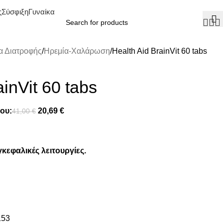
ς
Σύσφιξη
Γυναίκα
 Διατροφής
Ηρεμία-Χαλάρωση
Health Aid BrainVit 60 tabs
ainVit 60 tabs
ου:
20,69
€
41,00
€
κεφαλικές λειτουργίες.
53