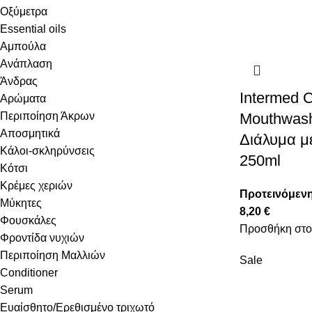
Οξύμετρα
Essential oils
Αμπούλα
Ανάπλαση
Άνδρας
Intermed C
Αρώματα
Περιποίηση Άκρων
Mouthwash
Αποσμητικά
Διάλυμα μ
Κάλοι-σκληρύνσεις
250ml
Κότσι
Κρέμες χεριών
Προτεινόμενη
Μύκητες
8,20
€
Φουσκάλες
Προσθήκη στο
Φροντίδα νυχιών
Περιποίηση Μαλλιών
Sale
Conditioner
Serum
Ευαίσθητο/Ερεθισμένο τριχωτό