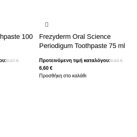
thpaste 100
Frezyderm Oral Science
Periodigum Toothpaste 75 ml
ου:
Προτεινόμενη τιμή καταλόγου:
8,07
€
9,83
€
6,60
€
Προσθήκη στο καλάθι