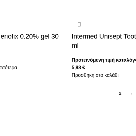
eriofix 0.20% gel 30
Intermed Unisept Too
ml
Προτεινόμενη τιμή καταλόγ
σσότερα
5,88
€
Προσθήκη στο καλάθι
1
2
→