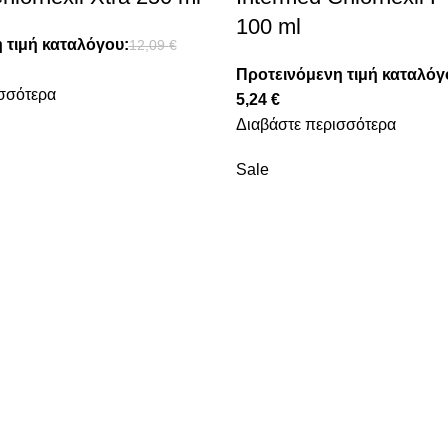
100 ml
 τιμή καταλόγου:
12,09
€
Προτεινόμενη τιμή καταλόγ
σσότερα
5,24
€
Διαβάστε περισσότερα
Sale