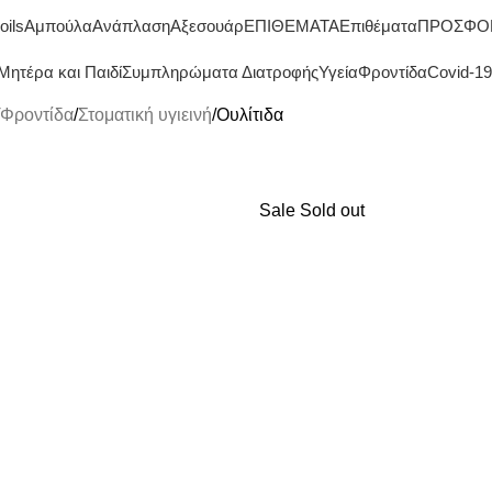
ΔΩΡΕΑΝ ΜΕΤΑΦΟΡΙΚΑ ΑΝΩ ΤΩΝ 45€
oils
Αμπούλα
Ανάπλαση
Αξεσουάρ
ΕΠΙΘΕΜΑΤΑ
Επιθέματα
ΠΡΟΣΦΟ
Μητέρα και Παιδί
Συμπληρώματα Διατροφής
Υγεία
Φροντίδα
Covid-19
Φροντίδα
Στοματική υγιεινή
Ουλίτιδα
Sale
Sold out