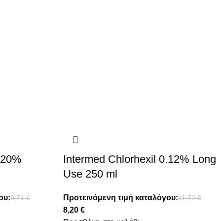
0.20%
Intermed Chlorhexil 0.12% Long
Use 250 ml
ου:
Προτεινόμενη τιμή καταλόγου:
9,71
€
11,72
€
8,20
€