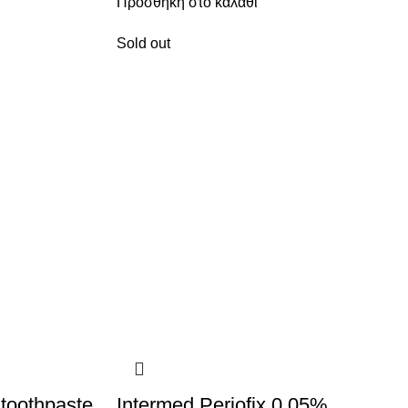
Προσθήκη στο καλάθι
Sold out
 toothpaste
Intermed Periofix 0.05%