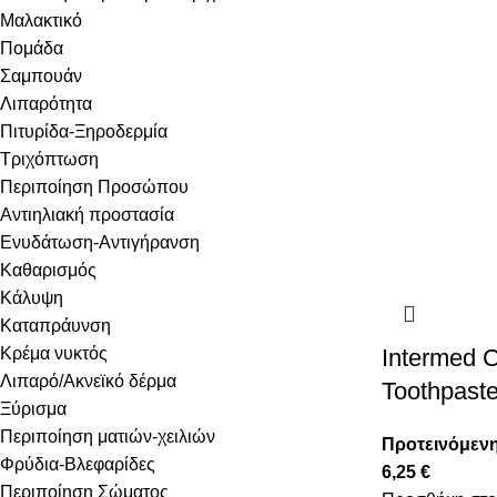
Μαλακτικό
Πομάδα
Σαμπουάν
Λιπαρότητα
Πιτυρίδα-Ξηροδερμία
Τριχόπτωση
Περιποίηση Προσώπου
Αντιηλιακή προστασία
Ενυδάτωση-Αντιγήρανση
Καθαρισμός
Κάλυψη
Καταπράυνση
Κρέμα νυκτός
Intermed C
Λιπαρό/Ακνεϊκό δέρμα
Toothpast
Ξύρισμα
Περιποίηση ματιών-χειλιών
Προτεινόμενη
Φρύδια-Βλεφαρίδες
6,25
€
Περιποίηση Σώματος