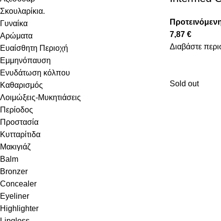
Σκουλαρίκια.
Προτεινόμενη
Γυναίκα
7,87
€
Αρώματα
Διαβάστε περι
Ευαίσθητη Περιοχή
Εμμηνόπαυση
Ενυδάτωση κόλπου
Sold out
Καθαρισμός
Λοιμώξεις-Μυκητιάσεις
Περίοδος
Προστασία
Κυτταρίτιδα
Μακιγιάζ
Balm
Bronzer
Concealer
Eyeliner
Highlighter
Lipgloss