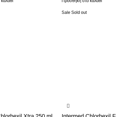
 καλάθι
Προσθήκη στο καλάθι
Sale
Sold out
hlorhexil Xtra 250 ml
Intermed Chlorhexil F