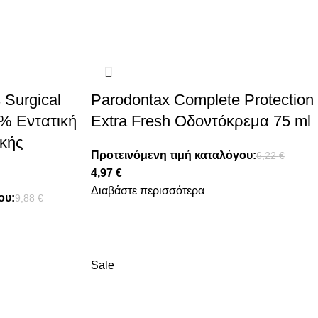
 Surgical
Parodontax Complete Protection
3% Εντατική
Extra Fresh Οδοντόκρεμα 75 ml
ικής
Προτεινόμενη τιμή καταλόγου:
6,22
€
4,97
€
Διαβάστε περισσότερα
ου:
9,88
€
Sale