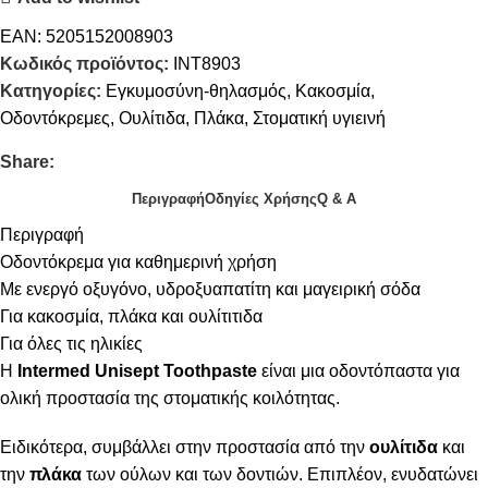
EAN:
5205152008903
Κωδικός προϊόντος:
INΤ8903
Κατηγορίες:
Εγκυμοσύνη-θηλασμός
,
Κακοσμία
,
Οδοντόκρεμες
,
Ουλίτιδα
,
Πλάκα
,
Στοματική υγιεινή
Share:
Περιγραφή
Οδηγίες Χρήσης
Q & A
Περιγραφή
Οδοντόκρεμα για καθημερινή χρήση
Με ενεργό οξυγόνο, υδροξυαπατίτη και μαγειρική σόδα
Για κακοσμία, πλάκα και ουλίτιτιδα
Για όλες τις ηλικίες
Η
Intermed Unisept Toothpaste
είναι μια οδοντόπαστα για
ολική προστασία της στοματικής κοιλότητας.
Ειδικότερα, συμβάλλει στην προστασία από την
ουλίτιδα
και
την
πλάκα
των ούλων και των δοντιών. Επιπλέον, ενυδατώνει