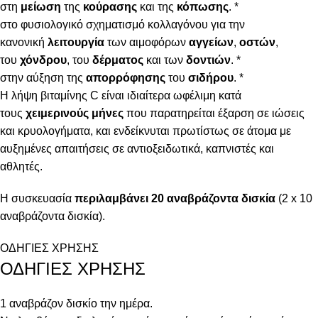
στη
μείωση
της
κούρασης
και της
κόπωσης
. *
στο φυσιολογικό σχηματισμό κολλαγόνου για την
κανονική
λειτουργία
των αιμοφόρων
αγγείων
,
οστών
,
του
χόνδρου
, του
δέρματος
και των
δοντιών
. *
στην αύξηση της
απορρόφησης
του
σιδήρου
. *
Η λήψη βιταμίνης C είναι ιδιαίτερα ωφέλιμη κατά
τους
χειμερινούς μήνες
που παρατηρείται έξαρση σε ιώσεις
και κρυολογήματα, και ενδείκνυται πρωτίστως σε άτομα με
αυξημένες απαιτήσεις σε αντιοξειδωτικά, καπνιστές και
αθλητές.
Η συσκευασία
περιλαμβάνει 20 αναβράζοντα δισκία
(2 x 10
αναβράζοντα δισκία).
ΟΔΗΓΙΕΣ ΧΡΗΣΗΣ
ΟΔΗΓΙΕΣ ΧΡΗΣΗΣ
1 αναβράζον δισκίο την ημέρα.