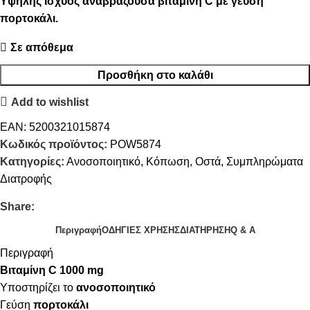
Υψηλής ισχύος αναβράζουσα βιταμίνη C με γεύση
πορτοκάλι.
Σε απόθεμα
Προσθήκη στο καλάθι
Add to wishlist
EAN:
5200321015874
Κωδικός προϊόντος:
POW5874
Κατηγορίες:
Ανοσοποιητικό
,
Κόπωση
,
Οστά
,
Συμπληρώματα
Διατροφής
Share:
Περιγραφή
ΟΔΗΓΙΕΣ ΧΡΗΣΗΣ
ΔΙΑΤΗΡΗΣΗ
Q & A
Περιγραφή
Βιταμίνη C 1000 mg
Υποστηρίζει το
ανοσοποιητικό
Γεύση
πορτοκάλι