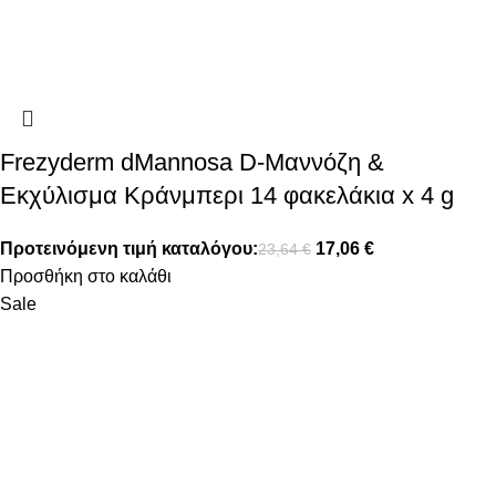
Frezyderm dMannosa D-Μαννόζη &
Εκχύλισμα Κράνμπερι 14 φακελάκια x 4 g
Προτεινόμενη τιμή καταλόγου:
17,06
€
23,64
€
Προσθήκη στο καλάθι
Sale