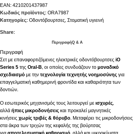
EAN:
4210201437987
Κωδικός προϊόντος:
ORA7987
Κατηγορίες:
Οδοντόβουρτσες
,
Στοματική υγιεινή
Share:
Περιγραφή
Q & A
Περιγραφή
Σετ με επαναφορτιζόμενες ηλεκτρικές οδοντόβουρτσες
iO
Series 5
της
Oral-B
, οι οποίες συνδυάζουν το
μοναδικό
σχεδιασμό
με την
τεχνολογία τεχνητής νοημοσύνης
για
επαγγελματική καθημερινή φροντίδα και καθαριότητα των
δοντιών.
Ο εσωτερικός μηχανισμός τους λειτουργεί με
ισχυρές
,
αλλά
ήπιες μικροδονήσεις
και προκαλεί μαγνητικές
κινήσεις
χωρίς τριβές & θόρυβο
. Μεταφέρει τις μικροδονήσεις
στα άκρα των τριχών της κεφαλής της βούρτσας
για
αποτελεσματικό καθαρισμό
, αλλά και μικροκύματα