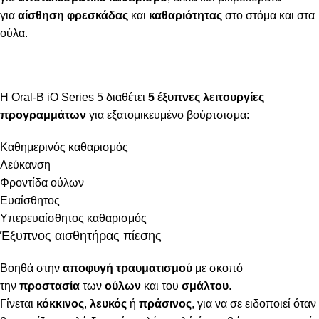
για
αίσθηση φρεσκάδας
και
καθαριότητας
στο στόμα και στα
ούλα.
Η Oral-B iO Series 5 διαθέτει
5 έξυπνες λειτουργίες
προγραμμάτων
για εξατομικευμένο βούρτσισμα:
Καθημερινός καθαρισμός
Λεύκανση
Φροντίδα ούλων
Ευαίσθητος
Υπερευαίσθητος καθαρισμός
Έξυπνος αισθητήρας πίεσης
Βοηθά στην
αποφυγή τραυματισμού
με σκοπό
την
προστασία
των
ούλων
και του
σμάλτου
.
Γίνεται
κόκκινος
,
λευκός
ή
πράσινος
, για να σε ειδοποιεί όταν