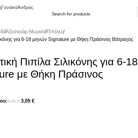
η
Γυναίκα
Άνδρας
δί
Αξεσουάρ Μωρού
Πιπίλες
κόνης για 6-18 μηνών Signature με Θήκη Πράσινος Βάτραχος
κή Πιπίλα Σιλικόνης για 6-18
ure με Θήκη Πράσινος
ου:
3,05
€
3,45
€