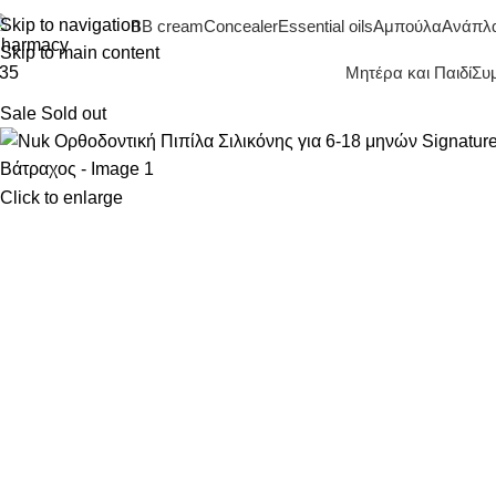
Skip to navigation
BB cream
Concealer
Essential oils
Αμπούλα
Ανάπλ
Skip to main content
Μητέρα και Παιδί
Συ
Sale
Sold out
Click to enlarge