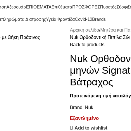
ΔΩΡΕΑΝ ΜΕΤΑΦΟΡΙΚΑ ΑΝΩ ΤΩΝ 45€
αση
Αξεσουάρ
ΕΠΙΘΕΜΑΤΑ
Επιθέματα
ΠΡΟΣΦΟΡΕΣ
Πυρετός
Σύσφιξ
μπληρώματα Διατροφής
Υγεία
Φροντίδα
Covid-19
Brands
Αρχική σελίδα
Μητέρα και Παι
Nuk Ορθοδοντική Πιπίλα Σιλι
Back to products
Nuk Ορθοδοντι
μηνών Signat
Βάτραχος
Προτεινόμενη τιμή καταλόγ
Brand:
Nuk
Εξαντλημένο
Add to wishlist