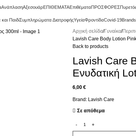
ΔΩΡΕΑΝ ΜΕΤΑΦΟΡΙΚΑ ΑΝΩ ΤΩΝ 45€
α
Ανάπλαση
Αξεσουάρ
ΕΠΙΘΕΜΑΤΑ
Επιθέματα
ΠΡΟΣΦΟΡΕΣ
Πυρετό
και Παιδί
Συμπληρώματα Διατροφής
Υγεία
Φροντίδα
Covid-19
Brands
Αρχική σελίδα
Γυναίκα
Περιπ
Lavish Care Body Lotion Pin
Back to products
Lavish Care 
Ενυδατική Lo
6,00
€
Brand:
Lavish Care
Σε απόθεμα