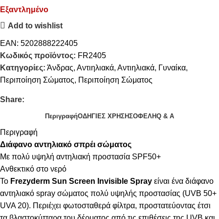
Εξαντλημένο
Add to wishlist
EAN:
5202888222405
Κωδικός προϊόντος:
FR2405
Κατηγορίες:
Άνδρας
,
Αντιηλιακά
,
Αντιηλιακά
,
Γυναίκα
,
Περιποίηση Σώματος
,
Περιποίηση Σώματος
Share:
Περιγραφή
ΟΔΗΓΙΕΣ ΧΡΗΣΗΣ
ΟΦΕΛΗ
Q & A
Περιγραφή
Διάφανο αντηλιακό σπρέι σώματος
Με πολύ υψηλή αντηλιακή προστασία SPF50+
Ανθεκτικό στο νερό
Το
Frezyderm Sun Screen Invisible Spray
είναι ένα διάφανο
αντηλιακό spray σώματος πολύ υψηλής προστασίας (UVB 50+
UVA 20). Περιέχει φωτοσταθερά φίλτρα, προστατεύοντας έτσι
τα βλαστοκύτταρα του δέρματος από τις επιθέσεις της UVB και