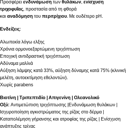
Προσφέρει
ενδυνάμωση
των
θυλάκων
,
ενίσχυση
τριχοφυΐας
, προστασία από τη φθορά
και
αναδόμηση
του
περιτρίχιου
. Με ουδέτερο pH.
Ενδείξεις
:
Αλωπεκία λόγω ελξης
Χρόνια ορμονοεξαρτώμενη τριχόπτωση
Εποχική αντιδραστική τριχόπτωση
Αδύναμα μαλλιά
Αύξηση λάμψης κατά 33%, αύξηση δύναμης κατά 75% (κλινική
μελέτη, αυτοεκτίμηση εθελοντών).
Χωρίς parabens
Βιοτίνη | Τριπεπτιδίο | Απιγενίνη | Ολεανολικό
Οξύ:
Αντιμετώπιση τριχόπτωσης |Ενδυνάμωση θυλάκων |
Ισχυροποίηση αγκιστρώματος της ρίζας στο δέρμα |
Καταπολέμηση γήρανσης και ατροφίας της ρίζας | Ενίσχυση
ανάπτυξης τρίχας