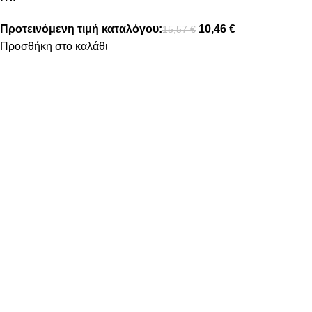
Προτεινόμενη τιμή καταλόγου:
10,46
€
15,57
€
Προσθήκη στο καλάθι
FOLLOW US
ΠΛΗΡΟΦΟΡΙΕΣ
ΤΡΟΠΟΙ ΠΛΗΡΩΜΗΣ
ΤΡΟΠΟΙ ΑΠΟΣΤΟΛΗΣ