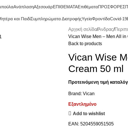
ΔΩΡΕΑΝ ΜΕΤΑΦΟΡΙΚΑ ΑΝΩ ΤΩΝ 45€
μπούλα
Ανάπλαση
Αξεσουάρ
ΕΠΙΘΕΜΑΤΑ
Επιθέματα
ΠΡΟΣΦΟΡΕΣ
Π
ητέρα και Παιδί
Συμπληρώματα Διατροφής
Υγεία
Φροντίδα
Covid-19
Αρχική σελίδα
Άνδρας
Περιπ
Vican Wise Men – Men All i
Back to products
Vican Wise M
Cream 50 ml
Προτεινόμενη τιμή καταλόγ
Brand:
Vican
Εξαντλημένο
Add to wishlist
EAN:
5204559051505