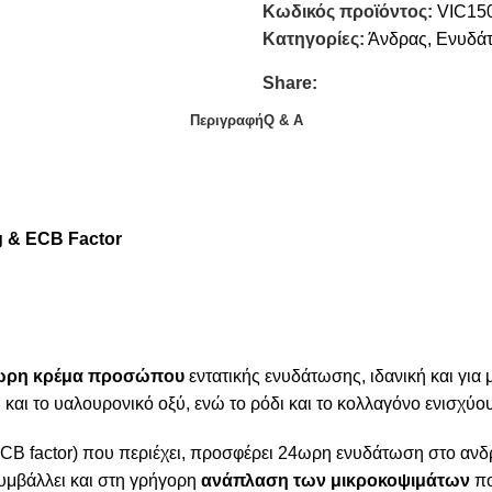
Κωδικός προϊόντος:
VIC15
Κατηγορίες:
Άνδρας
,
Ενυδά
Share:
Περιγραφή
Q & A
g & ECB Factor
ωρη κρέμα προσώπου
εντατικής ενυδάτωσης, ιδανική και για 
 και το υαλουρονικό οξύ, ενώ το ρόδι και το κολλαγόνο ενισχύο
ECB factor) που περιέχει, προσφέρει 24ωρη ενυδάτωση στο ανδ
συμβάλλει και στη γρήγορη
ανάπλαση των μικροκοψιμάτων
πο