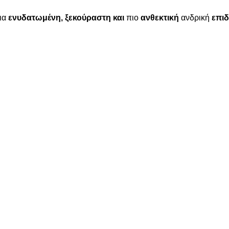
μια
ενυδατωμένη, ξεκούραστη και
πιο
ανθεκτική
ανδρική
επι