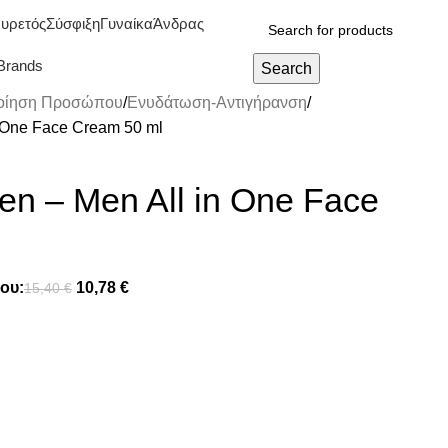
υρετός
Σύσφιξη
Γυναίκα
Άνδρας
Brands
Search
οίηση Προσώπου
Ενυδάτωση-Αντιγήρανση
n One Face Cream 50 ml
en – Men All in One Face
ου:
10,78
€
15,40
€