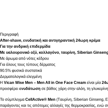
Περιγραφή
After-shave, ενυδατική και αντιγηραντική 24ωρη κρέμα
Για την ανδρική επιδερμίδα
Με υαλουρονικό οξύ, κολλαγόνο, ταυρίνη, Siberian Ginsen
Με άρωμα από νότες κέδρου
Για όλους τους τύπους δέρματος
90.5% φυσικά συστατικά
Δερματολογικά ελεγμένη
Η
Vican Wise Men – Men All in One Face Cream
είναι μία
24
προσφέρει
ενυδάτωση
σε βάθος χάρη στην αλόη, τη γλυκερίνη
Το σύμπλεγμα
CellActive® Men
(Tαυρίνη, Siberian Ginseng, 
παράγοντες και τις απότομες αλλαγές της θερμοκρασίας, ενώ 