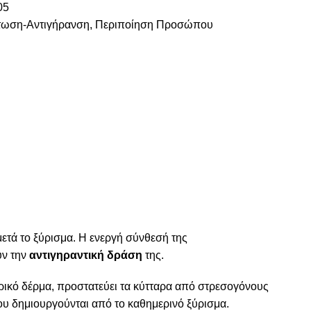
05
τωση-Αντιγήρανση
,
Περιποίηση Προσώπου
μετά το ξύρισμα. Η ενεργή σύνθεσή της
υν την
αντιγηραντική δράση
της.
ρικό δέρμα, προστατεύει τα κύτταρα από στρεσογόνους
υ δημιουργούνται από το καθημερινό ξύρισμα.