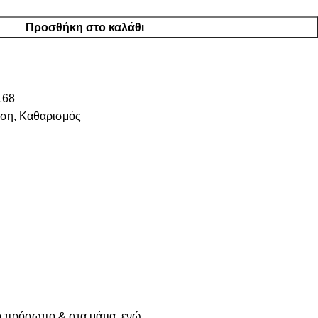
Προσθήκη στο καλάθι
168
ωση
,
Καθαρισμός
το πρόσωπο & στα μάτια, ενώ