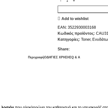
Add to wishlist
EAN:
3522930003168
Κωδικός προϊόντος:
CAU3
Κατηγορίες:
Toner
,
Ενυδάτ
Share:
Περιγραφή
ΟΔΗΓΙΕΣ ΧΡΗΣΗΣ
Q & A
 λοσιόν
που ολοκληρώνει τον καθαρισμό και το ντεμακιγιάζ σ