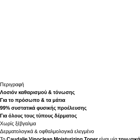
Περιγραφή
Λοσιόν καθαρισμού & τόνωσης
Για το πρόσωπο & τα μάτια
99% συστατικά φυσικής προέλευσης
Για όλους τους τύπους δέρματος
Χωρίς ξέβγαλμα
Δερματολογικά & οφθαλμολογικά ελεγμένο
Το
Caudalie Vinoclean Moisturizing Toner
είναι μία
τονωτική