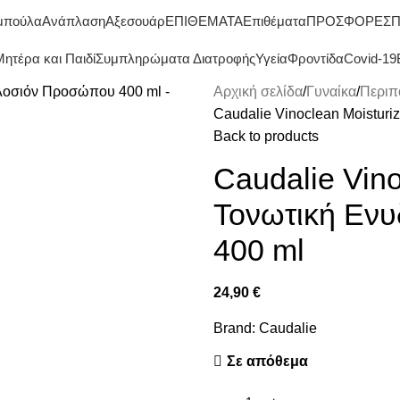
ΔΩΡΕΑΝ ΜΕΤΑΦΟΡΙΚΑ ΑΝΩ ΤΩΝ 45€
μπούλα
Ανάπλαση
Αξεσουάρ
ΕΠΙΘΕΜΑΤΑ
Επιθέματα
ΠΡΟΣΦΟΡΕΣ
Π
ητέρα και Παιδί
Συμπληρώματα Διατροφής
Υγεία
Φροντίδα
Covid-19
Αρχική σελίδα
Γυναίκα
Περιπ
Caudalie Vinoclean Moistur
Back to products
Caudalie Vino
Τονωτική Εν
400 ml
24,90
€
Brand:
Caudalie
Σε απόθεμα