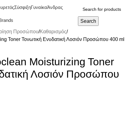
υρετός
Σύσφιξη
Γυναίκα
Άνδρας
Brands
Search
οίηση Προσώπου
Καθαρισμός
izing Toner Τονωτική Ενυδατική Λοσιόν Προσώπου 400 ml
clean Moisturizing Toner
υδατική Λοσιόν Προσώπου