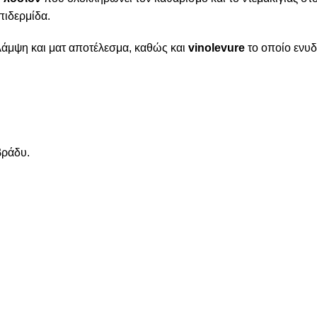
πιδερμίδα.
λάμψη και ματ αποτέλεσμα, καθώς και
vinolevure
το οποίο ενυδ
βράδυ.