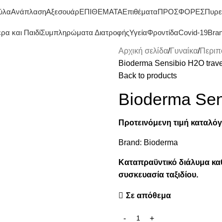
ΔΩΡΕΑΝ ΜΕΤΑΦΟΡΙΚΑ ΑΝΩ ΤΩΝ 45€
ύλα
Ανάπλαση
Αξεσουάρ
ΕΠΙΘΕΜΑΤΑ
Επιθέματα
ΠΡΟΣΦΟΡΕΣ
Πυρε
ρα και Παιδί
Συμπληρώματα Διατροφής
Υγεία
Φροντίδα
Covid-19
Bra
Αρχική σελίδα
Γυναίκα
Περιπ
Bioderma Sensibio H2O trave
Back to products
Bioderma Sens
Προτεινόμενη τιμή καταλόγ
Brand:
Bioderma
Καταπραϋντικό διάλυμα καθ
συσκευασία ταξιδίου.
Σε απόθεμα