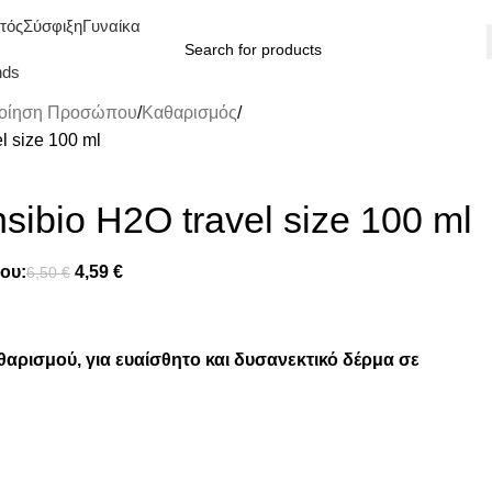
τός
Σύσφιξη
Γυναίκα
nds
οίηση Προσώπου
Καθαρισμός
l size 100 ml
ibio H2O travel size 100 ml
ου:
4,59
€
6,50
€
αρισμού, για ευαίσθητο και δυσανεκτικό δέρμα σε