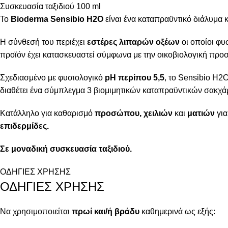
Συσκευασία ταξιδιού 100 ml
Το
Bioderma Sensibio H2O
είναι ένα καταπραϋντικό διάλυμα 
Η σύνθεσή του περιέχει
εστέρες λιπαρών οξέων
οι οποίοι φυ
προϊόν έχει κατασκευαστεί σύμφωνα με την οικοβιολογική προ
Σχεδιασμένο με φυσιολογικό
pH περίπου 5,5
, το Sensibio H2O
διαθέτει ένα σύμπλεγμα 3 βιομιμητικών καταπραϋντικών σακχ
Κατάλληλο για καθαρισμό
προσώπου, χειλιών
και
ματιών
για
επιδερμίδες.
Σε μοναδική συσκευασία ταξιδιού.
ΟΔΗΓΙΕΣ ΧΡΗΣΗΣ
ΟΔΗΓΙΕΣ ΧΡΗΣΗΣ
Να χρησιμοποιείται
πρωί και/ή βράδυ
καθημερινά ως εξής: