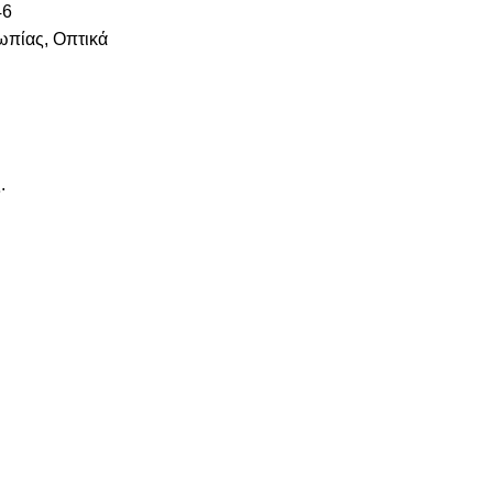
46
ωπίας
,
Οπτικά
.