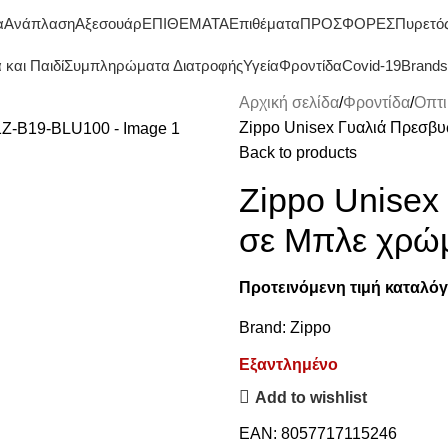
ΔΩΡΕΑΝ ΜΕΤΑΦΟΡΙΚΑ ΑΝΩ ΤΩΝ 45€
α
Ανάπλαση
Αξεσουάρ
ΕΠΙΘΕΜΑΤΑ
Επιθέματα
ΠΡΟΣΦΟΡΕΣ
Πυρετό
και Παιδί
Συμπληρώματα Διατροφής
Υγεία
Φροντίδα
Covid-19
Brands
Αρχική σελίδα
Φροντίδα
Οπτι
Zippo Unisex Γυαλιά Πρεσβ
Back to products
Zippo Unisex
σε Μπλε χρώ
Προτεινόμενη τιμή καταλόγ
Brand:
Zippo
Εξαντλημένο
Add to wishlist
EAN:
8057717115246