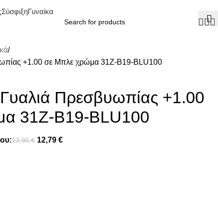
ς
Σύσφιξη
Γυναίκα
κά
υωπίας +1.00 σε Μπλε χρώμα 31Z-B19-BLU100
 Γυαλιά Πρεσβυωπίας +1.00
μα 31Z-B19-BLU100
ου:
12,79
€
13,95
€