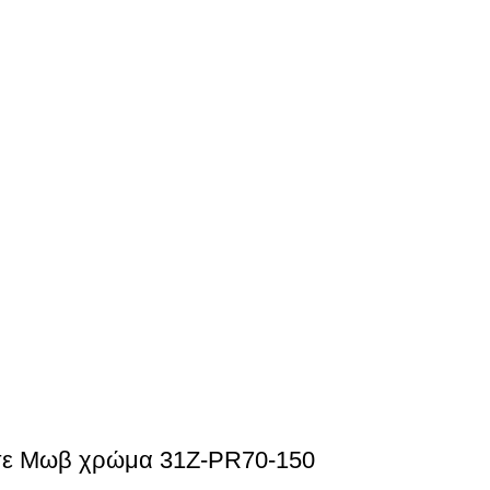
 σε Μωβ χρώμα 31Z-PR70-150