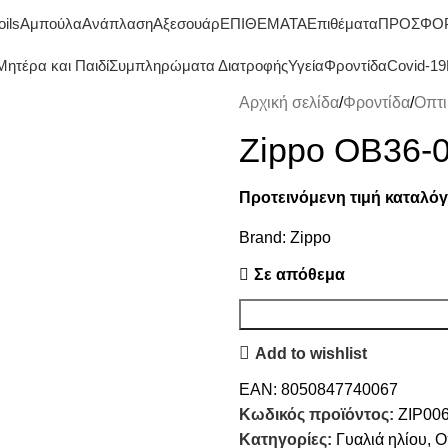
ΔΩΡΕΑΝ ΜΕΤΑΦΟΡΙΚΑ ΑΝΩ ΤΩΝ 45€
oils
Αμπούλα
Ανάπλαση
Αξεσουάρ
ΕΠΙΘΕΜΑΤΑ
Επιθέματα
ΠΡΟΣΦΟ
Μητέρα και Παιδί
Συμπληρώματα Διατροφής
Υγεία
Φροντίδα
Covid-19
Αρχική σελίδα
Φροντίδα
Οπτι
Zippo OB36-0
Προτεινόμενη τιμή καταλόγ
Brand:
Zippo
Σε απόθεμα
Add to wishlist
EAN:
8050847740067
Κωδικός προϊόντος:
ZIP00
Κατηγορίες:
Γυαλιά ηλίου
,
Ο