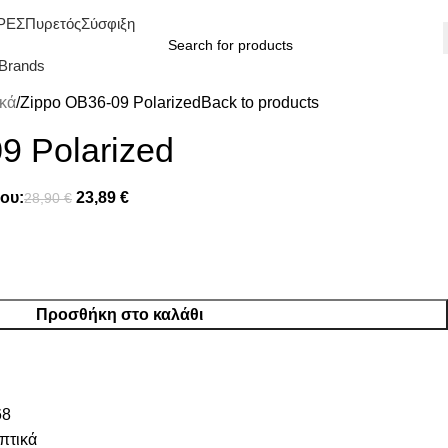
ΡΕΣ
Πυρετός
Σύσφιξη
Brands
κά
Zippo OB36-09 Polarized
Back to products
9 Polarized
ου:
23,89
€
28,90
€
Προσθήκη στο καλάθι
68
πτικά