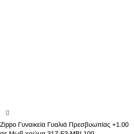
Zippo Γυναικεία Γυαλιά Πρεσβυωπίας +1.00
σε Μωβ χρώμα 31Z-F3-MBL100