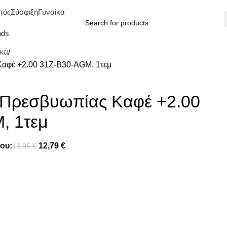
τός
Σύσφιξη
Γυναίκα
nds
κά
Καφέ +2.00 31Z-B30-AGM, 1τεμ
 Πρεσβυωπίας Καφέ +2.00
, 1τεμ
ου:
12,79
€
13,95
€