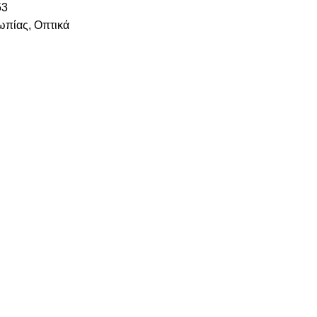
53
ωπίας
,
Οπτικά