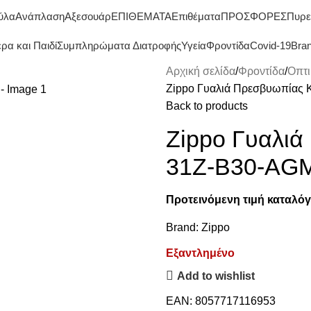
ΔΩΡΕΑΝ ΜΕΤΑΦΟΡΙΚΑ ΑΝΩ ΤΩΝ 45€
ύλα
Ανάπλαση
Αξεσουάρ
ΕΠΙΘΕΜΑΤΑ
Επιθέματα
ΠΡΟΣΦΟΡΕΣ
Πυρε
ρα και Παιδί
Συμπληρώματα Διατροφής
Υγεία
Φροντίδα
Covid-19
Bra
Αρχική σελίδα
Φροντίδα
Οπτι
Zippo Γυαλιά Πρεσβυωπίας 
Back to products
Zippo Γυαλιά
31Z-B30-AGM
Προτεινόμενη τιμή καταλόγ
Brand:
Zippo
Εξαντλημένο
Add to wishlist
EAN:
8057717116953