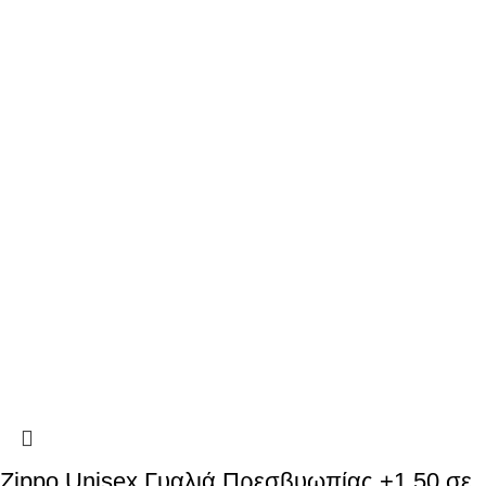
Zippo Unisex Γυαλιά Πρεσβυωπίας +1.50 σε