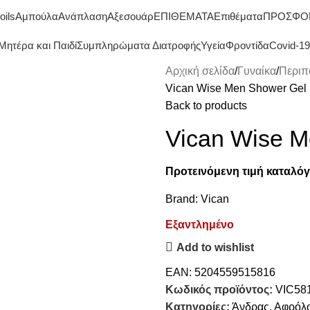
ΔΩΡΕΑΝ ΜΕΤΑΦΟΡΙΚΑ ΑΝΩ ΤΩΝ 45€
oils
Αμπούλα
Ανάπλαση
Αξεσουάρ
ΕΠΙΘΕΜΑΤΑ
Επιθέματα
ΠΡΟΣΦΟ
Μητέρα και Παιδί
Συμπληρώματα Διατροφής
Υγεία
Φροντίδα
Covid-19
Αρχική σελίδα
Γυναίκα
Περιπ
Vican Wise Men Shower Gel 
Back to products
Vican Wise M
Προτεινόμενη τιμή καταλόγ
Brand:
Vican
Εξαντλημένο
Add to wishlist
EAN:
5204559515816
Κωδικός προϊόντος:
VIC58
Κατηγορίες:
Άνδρας
,
Αφρόλ