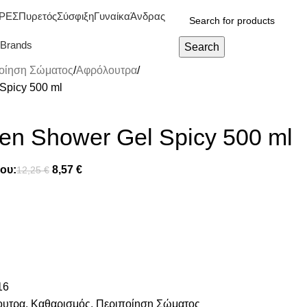
ΡΕΣ
Πυρετός
Σύσφιξη
Γυναίκα
Άνδρας
Brands
Search
οίηση Σώματος
Αφρόλουτρα
Spicy 500 ml
en Shower Gel Spicy 500 ml
ου:
8,57
€
12,25
€
16
ουτρα
,
Καθαρισμός
,
Περιποίηση Σώματος