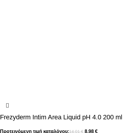
Frezyderm Intim Area Liquid pH 4.0 200 ml
Προτεινόμενη τιμή καταλόγου:
8,98
€
14,01
€