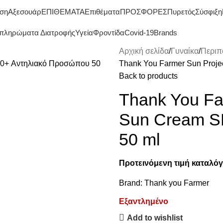
ΔΩΡΕΑΝ ΜΕΤΑΦΟΡΙΚΑ ΑΝΩ ΤΩΝ 45€
ση
Αξεσουάρ
ΕΠΙΘΕΜΑΤΑ
Επιθέματα
ΠΡΟΣΦΟΡΕΣ
Πυρετός
Σύσφιξη
πληρώματα Διατροφής
Υγεία
Φροντίδα
Covid-19
Brands
Αρχική σελίδα
Γυναίκα
Περιπ
Thank You Farmer Sun Proje
Back to products
Thank You Far
Sun Cream S
50 ml
Προτεινόμενη τιμή καταλόγ
Brand:
Thank you Farmer
Εξαντλημένο
Add to wishlist