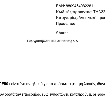
EAN:
8809454982281
Κωδικός προϊόντος:
ΤΗΑ22
Κατηγορίες:
Αντιηλιακή προ
Προσώπου
Share:
Περιγραφή
ΟΔΗΓΙΕΣ ΧΡΗΣΗΣ
Q & A
SPF50+
είναι ένα αντηλιακό για το πρόσωπο με υφή λοσιόν, ιδαν
υν ορατά την επιδερμίδα, ενώ ενυδατώνει, καταπραΰνει, δε φρά