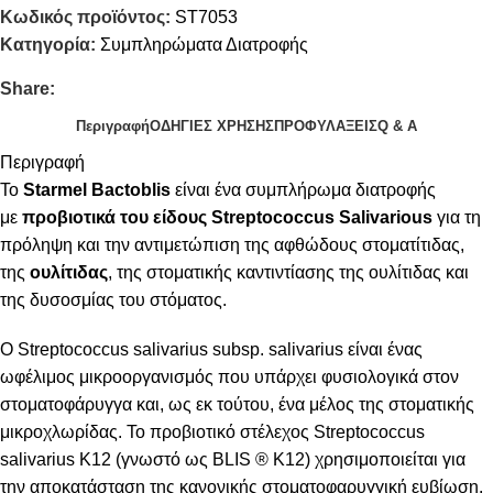
Κωδικός προϊόντος:
ST7053
Κατηγορία:
Συμπληρώματα Διατροφής
Share:
Περιγραφή
ΟΔΗΓΙΕΣ ΧΡΗΣΗΣ
ΠΡΟΦΥΛΑΞΕΙΣ
Q & A
Περιγραφή
Το
Starmel Bactoblis
είναι ένα συμπλήρωμα διατροφής
με
προβιοτικά του είδους Streptococcus Salivarious
για τη
πρόληψη και την αντιμετώπιση της αφθώδους στοματίτιδας,
της
ουλίτιδας
, της στοματικής καντιντίασης της ουλίτιδας και
της δυσοσμίας του στόματος.
Ο Streptococcus salivarius subsp. salivarius είναι ένας
ωφέλιμος μικροοργανισμός που υπάρχει φυσιολογικά στον
στοματοφάρυγγα και, ως εκ τούτου, ένα μέλος της στοματικής
μικροχλωρίδας. Το προβιοτικό στέλεχος Streptococcus
salivarius Κ12 (γνωστό ως BLIS ® Κ12) χρησιμοποιείται για
την αποκατάσταση της κανονικής στοματοφαρυγγική ευβίωση.