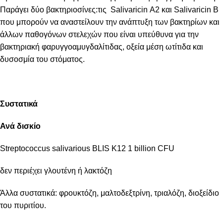
Παράγει δύο βακτηριοσίνες:τις Salivaricin Α2 και Salivaricin Β
που μπορούν να αναστείλουν την ανάπτυξη των βακτηρίων και
άλλων παθογόνων στελεχών που είναι υπεύθυνα για την
βακτηριακή φαρυγγοαμυγδαλίτιδας, οξεία μέση ωτίτιδα και
δυσοσμία του στόματος.
Συστατικά
Ανά δισκίο
Streptococcus salivarious BLIS K12 1 billion CFU
δεν περιέχει γλουτένη ή λακτόζη
Άλλα συστατικά: φρουκτόζη, μαλτοδεξτρίνη, τριαλόζη, διοξείδιο
του πυριτίου.