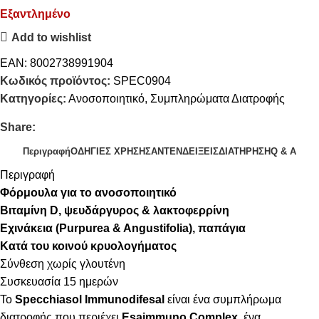
Εξαντλημένο
Add to wishlist
EAN:
8002738991904
Κωδικός προϊόντος:
SPEC0904
Κατηγορίες:
Ανοσοποιητικό
,
Συμπληρώματα Διατροφής
Share:
Περιγραφή
ΟΔΗΓΙΕΣ ΧΡΗΣΗΣ
ΑΝΤΕΝΔΕΙΞΕΙΣ
ΔΙΑΤΗΡΗΣΗ
Q & A
Περιγραφή
Φόρμουλα για το ανοσοποιητικό
Βιταμίνη D, ψευδάργυρος & λακτοφερρίνη
Εχινάκεια (Purpurea & Angustifolia), παπάγια
Κατά του κοινού κρυολογήματος
Σύνθεση χωρίς γλουτένη
Συσκευασία 15 ημερών
Το
Specchiasol Immunodifesal
είναι ένα συμπλήρωμα
διατροφής που περιέχει
Esaimmuno Complex
, ένα