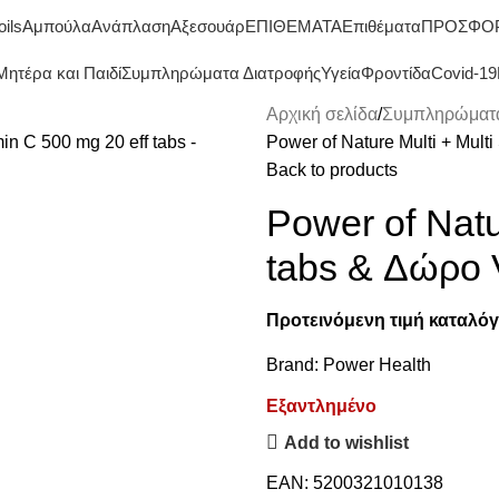
ΔΩΡΕΑΝ ΜΕΤΑΦΟΡΙΚΑ ΑΝΩ ΤΩΝ 45€
oils
Αμπούλα
Ανάπλαση
Αξεσουάρ
ΕΠΙΘΕΜΑΤΑ
Επιθέματα
ΠΡΟΣΦΟ
Μητέρα και Παιδί
Συμπληρώματα Διατροφής
Υγεία
Φροντίδα
Covid-19
Αρχική σελίδα
Συμπληρώματα
Power of Nature Multi + Multi
Back to products
Power of Natur
tabs & Δώρο V
Προτεινόμενη τιμή καταλόγ
Brand:
Power Health
Εξαντλημένο
Add to wishlist
EAN:
5200321010138