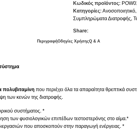
Κωδικός προϊόντος:
POW0
Κατηγορίες:
Ανοσοποιητικό
,
Συμπληρώματα Διατροφής
,
Τ
Share:
Περιγραφή
Οδηγίες Χρήσης
Q & A
 σύστημα
 πολυβιταμίνη
που περιέχει όλα τα απαραίτητα θρεπτικά συστα
λυψη των κενών της διατροφής.
υρικού συστήματος. *
ρηση των φυσιολογικών επιπέδων τεστοστερόνης στο αίμα.*
ν διεργασιών που αποσκοπούν στην παραγωγή ενέργειας. *