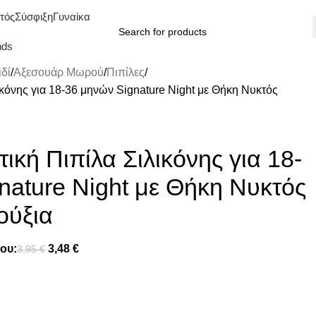
τός
Σύσφιξη
Γυναίκα
nds
δί
Αξεσουάρ Μωρού
Πιπίλες
κόνης για 18-36 μηνών Signature Night με Θήκη Νυκτός
κή Πιπίλα Σιλικόνης για 18-
nature Night με Θήκη Νυκτός
ούξια
ου:
3,48
€
3,95
€