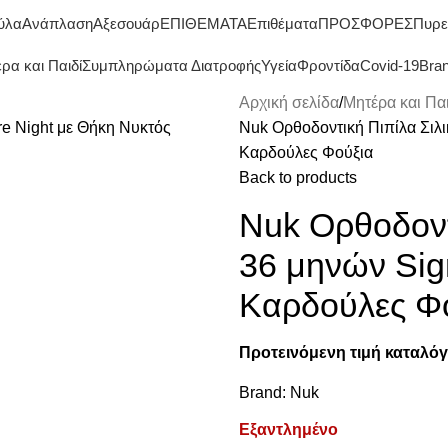
ΔΩΡΕΑΝ ΜΕΤΑΦΟΡΙΚΑ ΑΝΩ ΤΩΝ 45€
ύλα
Ανάπλαση
Αξεσουάρ
ΕΠΙΘΕΜΑΤΑ
Επιθέματα
ΠΡΟΣΦΟΡΕΣ
Πυρε
ρα και Παιδί
Συμπληρώματα Διατροφής
Υγεία
Φροντίδα
Covid-19
Bra
Αρχική σελίδα
Μητέρα και Παι
Nuk Ορθοδοντική Πιπίλα Σιλι
Καρδούλες Φούξια
Back to products
Nuk Ορθοδοντι
36 μηνών Sig
Καρδούλες Φ
Προτεινόμενη τιμή καταλόγ
Brand:
Nuk
Εξαντλημένο