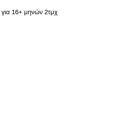
l για 16+ μηνών 2τμχ