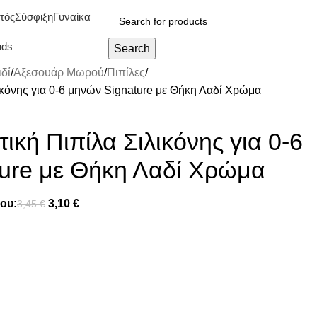
τός
Σύσφιξη
Γυναίκα
nds
Search
δί
Αξεσουάρ Μωρού
Πιπίλες
κόνης για 0-6 μηνών Signature με Θήκη Λαδί Χρώμα
κή Πιπίλα Σιλικόνης για 0-6
ure με Θήκη Λαδί Χρώμα
ου:
3,10
€
3,45
€