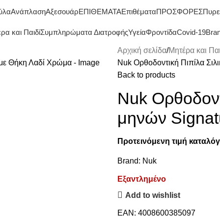
ΔΩΡΕΑΝ ΜΕΤΑΦΟΡΙΚΑ ΑΝΩ ΤΩΝ 45€
ύλα
Ανάπλαση
Αξεσουάρ
ΕΠΙΘΕΜΑΤΑ
Επιθέματα
ΠΡΟΣΦΟΡΕΣ
Πυρε
ρα και Παιδί
Συμπληρώματα Διατροφής
Υγεία
Φροντίδα
Covid-19
Bra
Αρχική σελίδα
Μητέρα και Παι
Nuk Ορθοδοντική Πιπίλα Σιλι
Back to products
Nuk Ορθοδοντι
μηνών Signat
Προτεινόμενη τιμή καταλόγ
Brand:
Nuk
Εξαντλημένο
Add to wishlist
EAN:
4008600385097