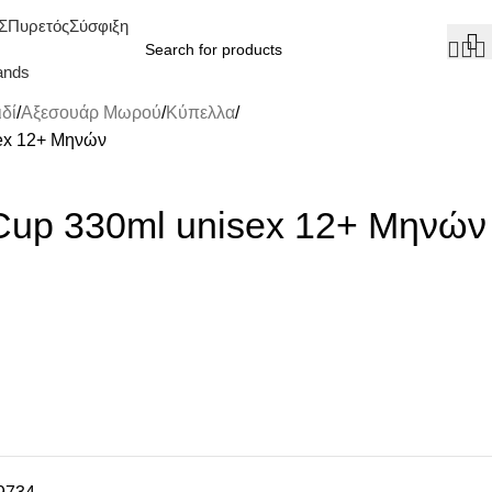
Σ
Πυρετός
Σύσφιξη
ands
δί
Αξεσουάρ Μωρού
Κύπελλα
ex 12+ Μηνών
Cup 330ml unisex 12+ Μηνών