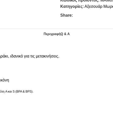
Κωδικός προϊόντος:
MAM6
Κατηγορίες:
Αξεσουάρ Μωρ
Share:
Περιγραφή
Q & A
ι, ιδανικό για τις μετακινήσεις.
ικόνη
λη A και S (BPA & BPS).