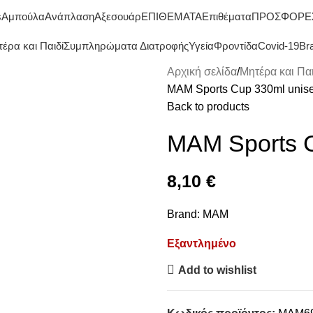
ΔΩΡΕΑΝ ΜΕΤΑΦΟΡΙΚΑ ΑΝΩ ΤΩΝ 45€
s
Αμπούλα
Ανάπλαση
Αξεσουάρ
ΕΠΙΘΕΜΑΤΑ
Επιθέματα
ΠΡΟΣΦΟΡΕ
έρα και Παιδί
Συμπληρώματα Διατροφής
Υγεία
Φροντίδα
Covid-19
Br
Αρχική σελίδα
Μητέρα και Παι
MAM Sports Cup 330ml unis
Back to products
MAM Sports 
8,10
€
Brand:
MAM
Εξαντλημένο
Add to wishlist