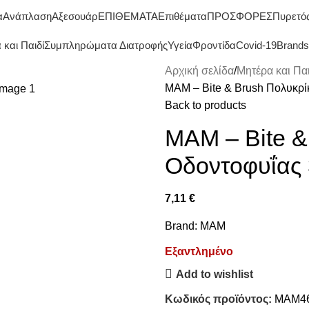
ΔΩΡΕΑΝ ΜΕΤΑΦΟΡΙΚΑ ΑΝΩ ΤΩΝ 45€
α
Ανάπλαση
Αξεσουάρ
ΕΠΙΘΕΜΑΤΑ
Επιθέματα
ΠΡΟΣΦΟΡΕΣ
Πυρετό
και Παιδί
Συμπληρώματα Διατροφής
Υγεία
Φροντίδα
Covid-19
Brands
Αρχική σελίδα
Μητέρα και Παι
MAM – Bite & Brush Πολυκρί
Back to products
MAM – Bite &
Οδοντοφυΐας
7,11
€
Brand:
MAM
Εξαντλημένο
Add to wishlist
Κωδικός προϊόντος:
MAM4