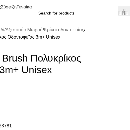
ς
Σύσφιξη
Γυναίκα
δί
Αξεσουάρ Μωρού
Κρίκοι οδοντοφυίας
κος Οδοντοφυΐας 3m+ Unisex
 Brush Πολυκρίκος
 3m+ Unisex
63781