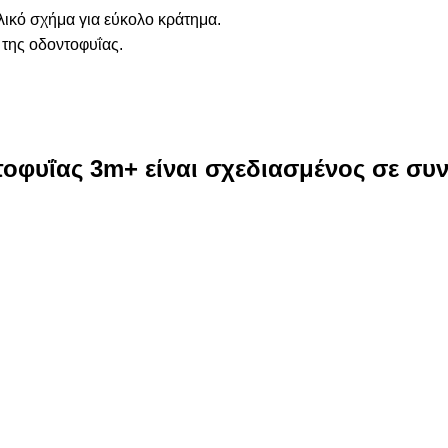
κλικό σχήμα για εύκολο κράτημα.
της οδοντοφυΐας.
τοφυΐας
3m+ είναι σχεδιασμένος σε συν