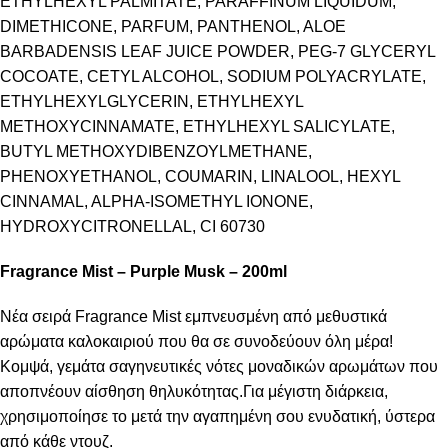
ETHYLHEXYL PALMITATE, PARAFFINUM LIQUIDUM,
DIMETHICONE, PARFUM, PANTHENOL, ALOE
BARBADENSIS LEAF JUICE POWDER, PEG-7 GLYCERYL
COCOATE, CETYL ALCOHOL, SODIUM POLYACRYLATE,
ETHYLHEXYLGLYCERIN, ETHYLHEXYL
METHOXYCINNAMATE, ETHYLHEXYL SALICYLATE,
BUTYL METHOXYDIBENZOYLMETHANE,
PHENOXYETHANOL, COUMARIN, LINALOOL, HEXYL
CINNAMAL, ALPHA-ISOMETHYL IONONE,
HYDROXYCITRONELLAL, CI 60730
Fragrance Mist – Purple Musk – 200ml
Νέα σειρά Fragrance Mist εμπνευσμένη από μεθυστικά
αρώματα καλοκαιριού που θα σε συνοδεύουν όλη μέρα!
Κομψά, γεμάτα σαγηνευτικές νότες μοναδικών αρωμάτων που
αποπνέουν αίσθηση θηλυκότητας.Για μέγιστη διάρκεια,
χρησιμοποίησε το μετά την αγαπημένη σου ενυδατική, ύστερα
από κάθε ντουζ.