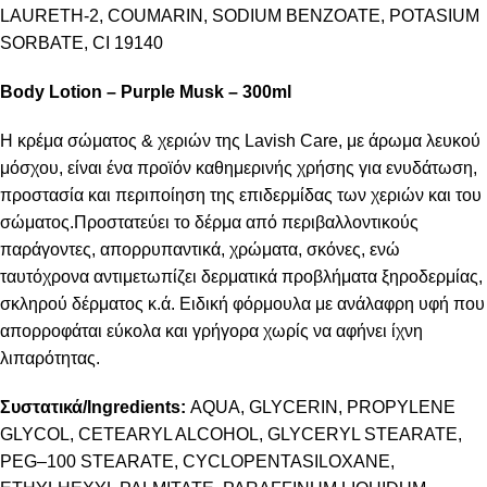
LAURETH-2, COUMARIN, SODIUM BENZOATE, POTASIUM
SORBATE, CI 19140
Body Lotion –
Purple Musk
– 300ml
Η κρέμα σώματος & χεριών της Lavish Care, με άρωμα λευκού
μόσχου, είναι ένα προϊόν καθημερινής χρήσης για ενυδάτωση,
προστασία και περιποίηση της επιδερμίδας των χεριών και του
σώματος.Προστατεύει το δέρμα από περιβαλλοντικούς
παράγοντες, απορρυπαντικά, χρώματα, σκόνες, ενώ
ταυτόχρονα αντιμετωπίζει δερματικά προβλήματα ξηροδερμίας,
σκληρού δέρματος κ.ά. Ειδική φόρμουλα με ανάλαφρη υφή που
απορροφάται εύκολα και γρήγορα χωρίς να αφήνει ίχνη
λιπαρότητας.
Συστατικά/Ingredients:
AQUA, GLYCERIN, PROPYLENE
GLYCOL, CETEARYL ALCOHOL, GLYCERYL STEARATE,
PEG–100 STEARATE, CYCLOPENTASILOXANE,