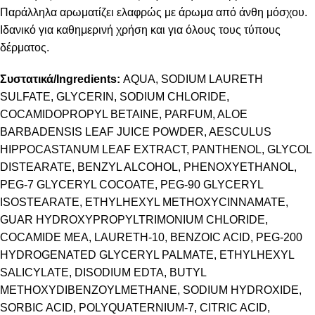
Παράλληλα αρωματίζει ελαφρώς με άρωμα από άνθη μόσχου.
Ιδανικό για καθημερινή χρήση και για όλους τους τύπους
δέρματος.
Συστατικά/Ingredients:
AQUA, SODIUM LAURETH
SULFATE, GLYCERIN, SODIUM CHLORIDE,
COCAMIDOPROPYL BETAINE, PARFUM, ALOE
BARBADENSIS LEAF JUICE POWDER, AESCULUS
HIPPOCASTANUM LEAF EXTRACT, PANTHENOL, GLYCOL
DISTEARATE, BENZYL ALCOHOL, PHENOXYETHANOL,
PEG-7 GLYCERYL COCOATE, PEG-90 GLYCERYL
ISOSTEARATE, ETHYLHEXYL METHOXYCINNAMATE,
GUAR HYDROXYPROPYLTRIMONIUM CHLORIDE,
COCAMIDE MEA, LAURETH-10, BENZOIC ACID, PEG-200
HYDROGENATED GLYCERYL PALMATE, ETHYLHEXYL
SALICYLATE, DISODIUM EDTA, BUTYL
METHOXYDIBENZOYLMETHANE, SODIUM HYDROXIDE,
SORBIC ACID, POLYQUATERNIUM-7, CITRIC ACID,