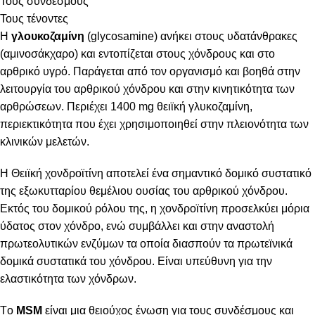
Τους συνδέσμους
Τους τένοντες
Η
γλουκοζαμίνη
(glycosamine) ανήκει στους υδατάνθρακες
(αμινοσάκχαρο) και εντοπίζεται στους χόνδρους και στο
αρθρικό υγρό. Παράγεται από τον οργανισμό και βοηθά στην
λειτουργία του αρθρικού χόνδρου και στην κινητικότητα των
αρθρώσεων. Περιέχει 1400 mg θειϊκή γλυκοζαμίνη,
περιεκτικότητα που έχει χρησιμοποιηθεί στην πλειονότητα των
κλινικών μελετών.
Η Θειϊκή χονδροϊτίνη αποτελεί ένα σημαντικό δομικό συστατικό
της εξωκυτταρίου θεμέλιου ουσίας του αρθρικού χόνδρου.
Εκτός του δομικού ρόλου της, η χονδροϊτίνη προσελκύει μόρια
ύδατος στον χόνδρο, ενώ συμβάλλει και στην αναστολή
πρωτεολυτικών ενζύμων τα οποία διασπούν τα πρωτεϊνικά
δομικά συστατικά του χόνδρου. Είναι υπεύθυνη για την
ελαστικότητα των χόνδρων.
Tο
MSM
είναι μια θειούχος ένωση για τους συνδέσμους και