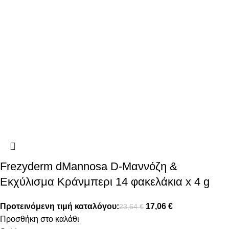
Frezyderm dMannosa D-Μαννόζη &
Εκχύλισμα Κράνμπερι 14 φακελάκια x 4 g
Προτεινόμενη τιμή καταλόγου:
17,06
€
23,64
€
Προσθήκη στο καλάθι