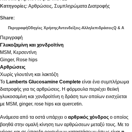
Κατηγορίες:
Αρθρώσεις
,
Συμπληρώματα Διατροφής
Share:
Περιγραφή
Οδηγίες Χρήσης
Αντενδείξεις-Αλληλεπιδράσεις
Q & A
Περιγραφή
Γλυκοζαμίνη και χονδροϊτίνη
MSM, Κερσεντίνη
Ginger, Rose hips
Αρθρώσεις
Χωρίς γλουτένη και λακτόζη
Το
Lamberts Glucosamine Complete
είναι ένα συμπλήρωμα
διατροφής για τις αρθρώσεις. Η φόρμουλα περιέχει θειϊκή
γλυκοσαμίνη και χονδροϊτίνη η δράση των οποίων ενισχύεται
με MSM, ginger, rose hips και quercetin.
Ανάμεσα από τα οστά υπάρχει ο
αρθρικός χόνδρος
ο οποίος
βοηθά στην ομαλή κίνηση των αρθρώσεων μεταξύ τους. Με το
γήρας και σε ύπαρξη ορισμένων καταστάσεων όπως είναι
η