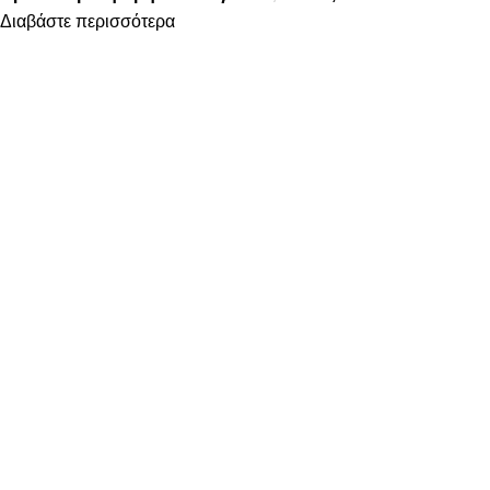
Διαβάστε περισσότερα
FOLLOW US
ΠΛΗΡΟΦΟΡΙΕΣ
ΤΡΟΠΟΙ ΠΛΗΡΩΜΗΣ
ΤΡΟΠΟΙ ΑΠΟΣΤΟΛΗΣ
ΠΟΛΙΤΙΚΗ ΕΠΙΣΤΡΟΦΩΝ
ΠΟΛΙΤΙΚΗ ΑΠΟΡΡΗΤΟΥ