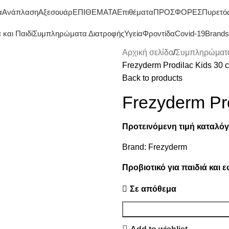
ΔΩΡΕΑΝ ΜΕΤΑΦΟΡΙΚΑ ΑΝΩ ΤΩΝ 45€
α
Ανάπλαση
Αξεσουάρ
ΕΠΙΘΕΜΑΤΑ
Επιθέματα
ΠΡΟΣΦΟΡΕΣ
Πυρετό
και Παιδί
Συμπληρώματα Διατροφής
Υγεία
Φροντίδα
Covid-19
Brands
Αρχική σελίδα
Συμπληρώματα
Frezyderm Prodilac Kids 30 
Back to products
Frezyderm Pr
Προτεινόμενη τιμή καταλόγ
Brand:
Frezyderm
Προβιοτικό για παιδιά και 
Σε απόθεμα