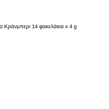
 Κράνμπερι 14 φακελάκια x 4 g