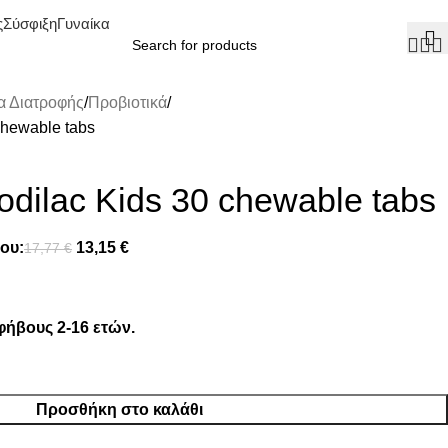
ς
Σύσφιξη
Γυναίκα
 Διατροφής
Προβιοτικά
chewable tabs
odilac Kids 30 chewable tabs
ου:
13,15
€
17,77
€
εφήβους 2-16 ετών.
Προσθήκη στο καλάθι