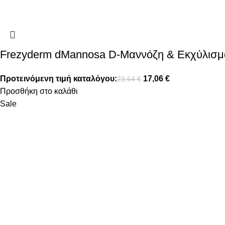
Frezyderm dMannosa D-Μαννόζη & Εκχύλισμα
Προτεινόμενη τιμή καταλόγου:
17,06
€
23,64
€
Προσθήκη στο καλάθι
Sale