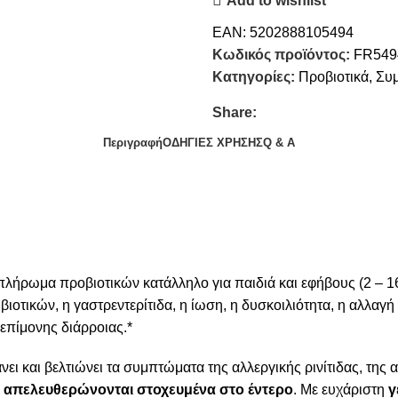
Add to wishlist
EAN:
5202888105494
Κωδικός προϊόντος:
FR549
Κατηγορίες:
Προβιοτικά
,
Συ
Share:
Περιγραφή
ΟΔΗΓΙΕΣ ΧΡΗΣΗΣ
Q & A
πλήρωμα προβιοτικών κατάλληλο για παιδιά και εφήβους (2 – 16
οτικών, η γαστρεντερίτιδα, η ίωση, η δυσκοιλιότητα, η αλλαγή 
επίμονης διάρροιας.*
ι και βελτιώνει τα συμπτώματα της αλλεργικής ρινίτιδας, της 
ι
απελευθερώνονται στοχευμένα στο έντερο
. Με ευχάριστη
γ