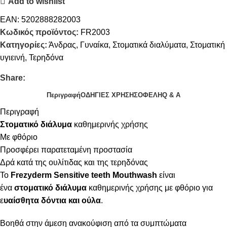
Add to wishlist
EAN:
5202888282003
Κωδικός προϊόντος:
FR2003
Κατηγορίες:
Άνδρας
,
Γυναίκα
,
Στοματικά διαλύματα
,
Στοματική
υγιεινή
,
Τερηδόνα
Share:
Περιγραφή
ΟΔΗΓΙΕΣ ΧΡΗΣΗΣ
ΟΦΕΛΗ
Q & A
Περιγραφή
Στοματικό διάλυμα
καθημερινής χρήσης
Με φθόριο
Προσφέρει παρατεταμένη προστασία
Δρά κατά της ουλίτιδας και της τερηδόνας
To
Frezyderm Sensitive teeth Mouthwash
είναι
ένα
στοματικό διάλυμα
καθημερινής χρήσης με φθόριο για
ε
υαίσθητα δόντια και ούλα
.
Βοηθά στην άμεση ανακούφιση από τα συμπτώματα