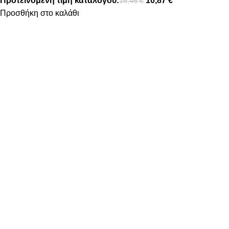
Προτεινόμενη τιμή καταλόγου:
10,87
€
16,46
€
Προσθήκη στο καλάθι
FOLLOW US
ΠΛΗΡΟΦΟΡΙΕΣ
ΤΡΟΠΟΙ ΠΛΗΡΩΜΗΣ
ΤΡΟΠΟΙ ΑΠΟΣΤΟΛΗΣ
ΠΟΛΙΤΙΚΗ ΕΠΙΣΤΡΟΦΩΝ
ΠΟΛΙΤΙΚΗ ΑΠΟΡΡΗΤΟΥ