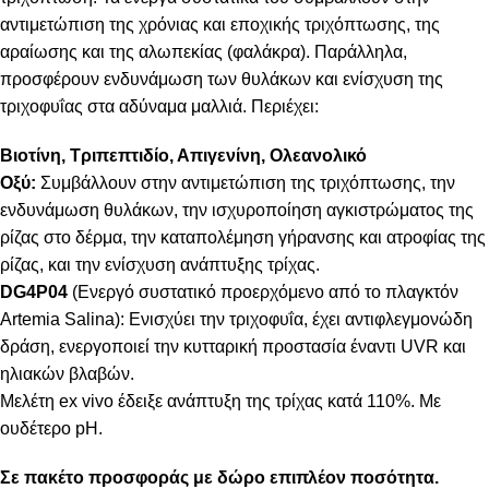
αντιμετώπιση της χρόνιας και εποχικής τριχόπτωσης, της
αραίωσης και της αλωπεκίας (φαλάκρα). Παράλληλα,
προσφέρουν ενδυνάμωση των θυλάκων και ενίσχυση της
τριχοφυΐας στα αδύναμα μαλλιά. Περιέχει:
Βιοτίνη, Τριπεπτιδίο, Απιγενίνη, Ολεανολικό
Οξύ:
Συμβάλλουν στην αντιμετώπιση της τριχόπτωσης, την
ενδυνάμωση θυλάκων, την ισχυροποίηση αγκιστρώματος της
ρίζας στο δέρμα, την καταπολέμηση γήρανσης και ατροφίας της
ρίζας, και την ενίσχυση ανάπτυξης τρίχας.
DG4P04
(Ενεργό συστατικό προερχόμενο από το πλαγκτόν
Artemia Salina): Ενισχύει την τριχοφυΐα, έχει αντιφλεγμονώδη
δράση, ενεργοποιεί την κυτταρική προστασία έναντι UVR και
ηλιακών βλαβών.
Μελέτη ex vivo έδειξε ανάπτυξη της τρίχας κατά 110%. Με
ουδέτερο pH.
Σε πακέτο προσφοράς με δώρο επιπλέον ποσότητα.