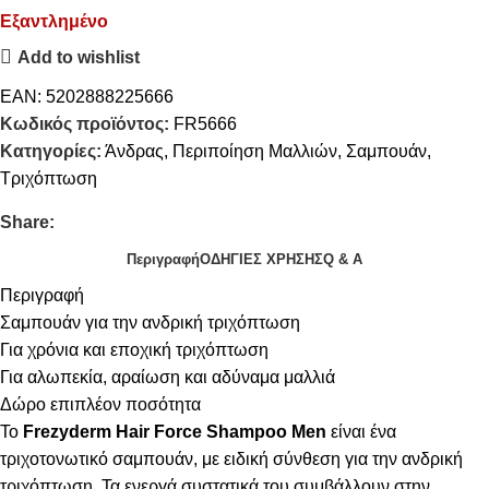
Εξαντλημένο
Add to wishlist
EAN:
5202888225666
Κωδικός προϊόντος:
FR5666
Κατηγορίες:
Άνδρας
,
Περιποίηση Μαλλιών
,
Σαμπουάν
,
Τριχόπτωση
Share:
Περιγραφή
ΟΔΗΓΙΕΣ ΧΡΗΣΗΣ
Q & A
Περιγραφή
Σαμπουάν για την ανδρική τριχόπτωση
Για χρόνια και εποχική τριχόπτωση
Για αλωπεκία, αραίωση και αδύναμα μαλλιά
Δώρο επιπλέον ποσότητα
Το
Frezyderm Hair Force Shampoo Men
είναι ένα
τριχοτονωτικό σαμπουάν, με ειδική σύνθεση για την ανδρική
τριχόπτωση. Τα ενεργά συστατικά του συμβάλλουν στην