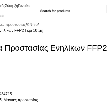
τός
Σύσφιξη
Γυναίκα
nds
ες προστασίας
KN-95
ηλίκων FFP2 Γκρι 10τμχ
 Προστασίας Ενηλίκων FFP2
34715
5
,
Μάσκες προστασίας