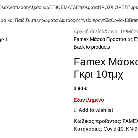
ΔΩΡΕΑΝ ΜΕΤΑΦΟΡΙΚΑ ΑΝΩ ΤΩΝ 45€
ύλα
Ανάπλαση
Αξεσουάρ
ΕΠΙΘΕΜΑΤΑ
Επιθέματα
ΠΡΟΣΦΟΡΕΣ
Πυρε
ρα και Παιδί
Συμπληρώματα Διατροφής
Υγεία
Φροντίδα
Covid-19
Bra
Αρχική σελίδα
Covid-19
Μάσκ
Famex Μάσκα Προστασίας Εν
Back to products
Famex Μάσκα
Γκρι 10τμχ
3,90
€
Εξαντλημένο
Add to wishlist
Κωδικός προϊόντος:
FAMEX
Κατηγορίες:
Covid-19
,
KN-9