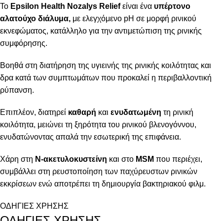
Το
Epsilon Health Nozalys Relief
είναι ένα
υπέρτονο
αλατούχο διάλυμα,
με ελεγχόμενο pH σε μορφή ρινικού
εκνεφώματος, κατάλληλο για την αντιμετώπιση της ρινικής
συμφόρησης.
Βοηθά στη διατήρηση της υγιεινής της ρινικής κοιλότητας και
δρα κατά των συμπτωμάτων που προκαλεί η περιβαλλοντική
ρύπανση.
Eπιπλέον, διατηρεί
καθαρή
και
ενυδατωμένη
τη ρινική
κοιλότητα, μειώνει τη ξηρότητα του ρινικού βλενογόννου,
ενυδατώνοντας απαλά την εσωτερική της επιφάνεια.
Χάρη στη
Ν-ακετυλοκυστείνη
και στο
MSM
που περιέχει,
συμβάλλει στη ρευστοποίηση των παχύρευστων ρινικών
εκκρίσεων ενώ αποτρέπει τη δημιουργία βακτηριακού φιλμ.
ΟΔΗΓΙΕΣ ΧΡΗΣΗΣ
ΟΔΗΓΙΕΣ ΧΡΗΣΗΣ