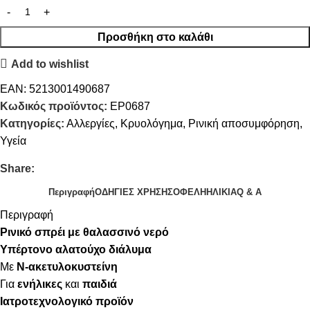
Προσθήκη στο καλάθι
Add to wishlist
EAN:
5213001490687
Κωδικός προϊόντος:
EP0687
Κατηγορίες:
Αλλεργίες
,
Κρυολόγημα
,
Ρινική αποσυμφόρηση
,
Υγεία
Share:
Περιγραφή
ΟΔΗΓΙΕΣ ΧΡΗΣΗΣ
ΟΦΕΛΗ
ΗΛΙΚΙΑ
Q & A
Περιγραφή
Ρινικό σπρέι με θαλασσινό νερό
Υπέρτονο αλατούχο διάλυμα
Με
Ν-ακετυλοκυστείνη
Για
ενήλικες
και
παιδιά
Ιατροτεχνολογικό προϊόν