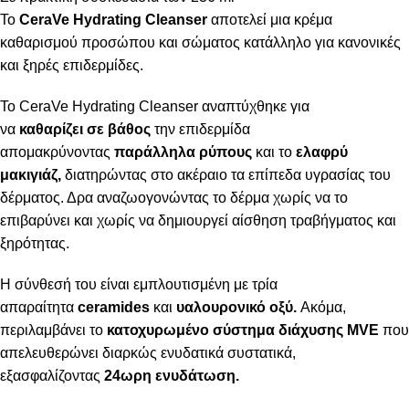
Το
CeraVe Hydrating Cleanser
αποτελεί μια κρέμα
καθαρισμού προσώπου και σώματος κατάλληλο για κανονικές
και ξηρές επιδερμίδες.
Το CeraVe Hydrating Cleanser αναπτύχθηκε για
να
καθαρίζει
σε βάθος
την επιδερμίδα
απομακρύνοντας
παράλληλα ρύπους
και το
ελαφρύ
μακιγιάζ,
διατηρώντας στο ακέραιο τα επίπεδα υγρασίας του
δέρματος. Δρα αναζωογονώντας το δέρμα χωρίς να το
επιβαρύνει και χωρίς να δημιουργεί αίσθηση τραβήγματος και
ξηρότητας.
Η σύνθεσή του είναι εμπλουτισμένη με τρία
απαραίτητα
ceramides
και
υαλουρονικό οξύ.
Ακόμα,
περιλαμβάνει το
κατοχυρωμένο σύστημα διάχυσης MVE
που
απελευθερώνει διαρκώς ενυδατικά συστατικά,
εξασφαλίζοντας
24ωρη ενυδάτωση.