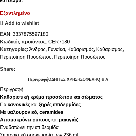
και σώμα.
Εξαντλημένο
Add to wishlist
EAN:
3337875597180
Κωδικός προϊόντος:
CER7180
Κατηγορίες:
Άνδρας
,
Γυναίκα
,
Καθαρισμός
,
Καθαρισμός
,
Περιποίηση Προσώπου
,
Περιποίηση Προσώπου
Share:
Περιγραφή
ΟΔΗΓΙΕΣ ΧΡΗΣΗΣ
ΟΦΕΛΗ
Q & A
Περιγραφή
Καθαριστική κρέμα προσώπου και σώματος
Για
κανονικές
και
ξηρές επιδερμίδες
Με
υαλουρονικό, ceramides
Απομακρύνει
ρύπους
και
μακιγιάζ
Ενυδατώνει την επιδερμίδα
Σε πρακτική συσκευασία των 236 ml