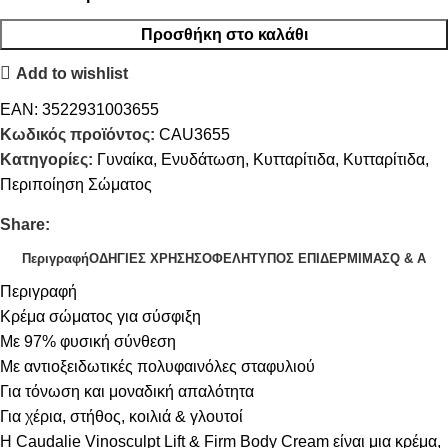
Προσθήκη στο καλάθι
Add to wishlist
EAN:
3522931003655
Κωδικός προϊόντος:
CAU3655
Κατηγορίες:
Γυναίκα
,
Ενυδάτωση
,
Κυτταρίτιδα
,
Κυτταρίτιδα
,
Περιποίηση Σώματος
Share:
Περιγραφή
ΟΔΗΓΙΕΣ ΧΡΗΣΗΣ
ΟΦΕΛΗ
ΤΥΠΟΣ ΕΠΙΔΕΡΜΙΜΑΣ
Q & A
Περιγραφή
Κρέμα σώματος για σύσφιξη
Με 97% φυσική σύνθεση
Με αντιοξειδωτικές πολυφαινόλες σταφυλιού
Για τόνωση και μοναδική απαλότητα
Για χέρια, στήθος, κοιλιά & γλουτοί
Η Caudalie Vinosculpt Lift & Firm Body Cream είναι μια κρέμα,