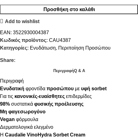
Προσθήκη στο καλάθι
Add to wishlist
EAN:
3522930004387
Κωδικός προϊόντος:
CAU4387
Κατηγορίες:
Ενυδάτωση
,
Περιποίηση Προσώπου
Share:
Περιγραφή
Q & A
Περιγραφή
Ενυδατική
φροντίδα
προσώπου
με
υφή
sorbet
Για τις
κανονικές-ευαίσθητες
επιδερμίδες
98%
συστατικά
φυσικής προέλευσης
Μη φαγεσωρογόνο
Vegan
φόρμουλα
Δερματολογικά ελεγμένο
Η
Caudalie VinoHydra Sorbet Cream