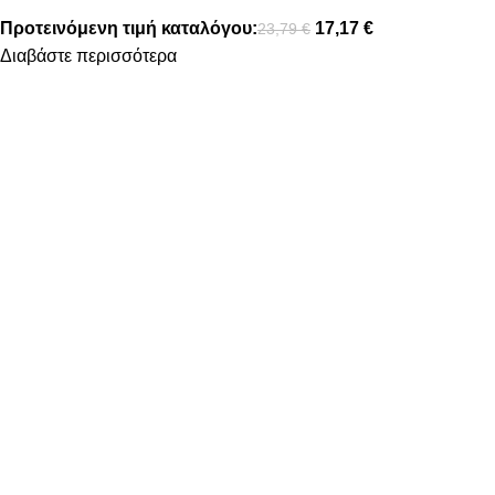
Προτεινόμενη τιμή καταλόγου:
17,17
€
23,79
€
Διαβάστε περισσότερα
FOLLOW US
ΠΛΗΡΟΦΟΡΙΕΣ
ΤΡΟΠΟΙ ΠΛΗΡΩΜΗΣ
ΤΡΟΠΟΙ ΑΠΟΣΤΟΛΗΣ
ΠΟΛΙΤΙΚΗ ΕΠΙΣΤΡΟΦΩΝ