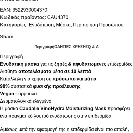
EAN:
3522930004370
Κωδικός προϊόντος:
CAU4370
Κατηγορίες:
Ενυδάτωση
,
Μάσκα
,
Περιποίηση Προσώπου
Share:
Περιγραφή
ΟΔΗΓΙΕΣ ΧΡΗΣΗΣ
Q & A
Περιγραφή
Ενυδατική μάσκα
για τις
ξηρές & αφυδατωμένες
επιδερμίδες
Αισθητά
αποτελέσματα
μέσα
σε 10 λεπτά
Κατάλληλη για χρήση σε
πρόσωπο
και
μάτια
98%
συστατικά
φυσικής προέλευσης
Vegan
φόρμουλα
Δερματολογικά ελεγμένο
Η
μάσκα
Caudalie VinoHydra Moisturizing Mask
προσφέρει
ένα πραγματικό λουτρό ενυδάτωσης στην επιδερμίδα.
Αμέσως μετά την εφαρμογή της η επιδερμίδα είναι πιο απαλή,