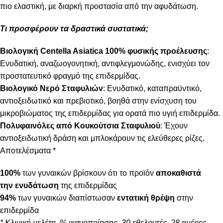
πιο ελαστική, με διαρκή προστασία από την αφυδάτωση.
Τι προσφέρουν τα δραστικά συστατικά;
Βιολογική Centella Asiatica
100% φυσικής προέλευσης
:
Ενυδατική, αναζωογονητική, αντιφλεγμονώδης, ενισχύει τον
προστατευτικό φραγμό της επιδερμίδας.
Βιολογικό Νερό Σταφυλιών
: Ενυδατικό, καταπραϋντικό,
αντιοξειδωτικό και πρεβιοτικό, βοηθά στην ενίσχυση του
μικροβιώματος της επιδερμίδας για ορατά πιο υγιή επιδερμίδα.
Πολυφαινόλες από Κουκούτσια Σταφυλιού
: Έχουν
αντιοξειδωτική δράση και μπλοκάρουν τις ελεύθερες ρίζες.
Αποτελέσματα *
100%
των γυναικών βρίσκουν ότι το προϊόν
αποκαθιστά
την
ενυδάτωση
της επιδερμίδας
94%
των γυναικών διαπίστωσαν
εντατική θρέψη
στην
επιδερμίδα
* Κλινική μελέτη. % ικανοποίησης. 30 εθελοντές. 28 ημέρες.