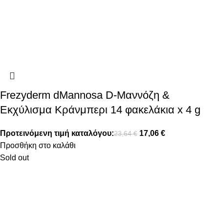
Frezyderm dMannosa D-Μαννόζη &
Εκχύλισμα Κράνμπερι 14 φακελάκια x 4 g
Προτεινόμενη τιμή καταλόγου:
17,06
€
23,64
€
Προσθήκη στο καλάθι
Sold out