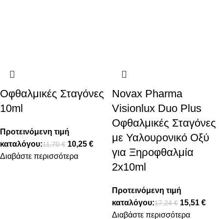
Οφθαλμικές Σταγόνες
Novax Pharma
10ml
Visionlux Duo Plus
Οφθαλμικές Σταγόνες
Προτεινόμενη τιμή
με Υαλουρονικό Οξύ
καταλόγου:
10,25
€
11,70
€
για Ξηροφθαλμία
Διαβάστε περισσότερα
2x10ml
Προτεινόμενη τιμή
καταλόγου:
15,51
€
17,24
€
Διαβάστε περισσότερα