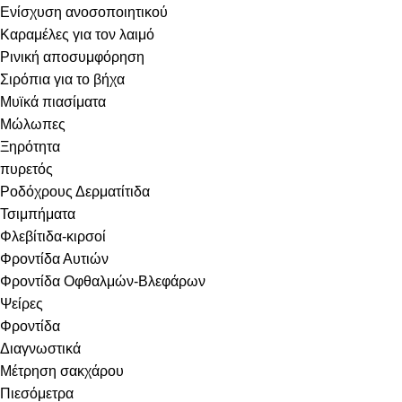
Ενίσχυση ανοσοποιητικού
Καραμέλες για τον λαιμό
Ρινική αποσυμφόρηση
Σιρόπια για το βήχα
Μυϊκά πιασίματα
Μώλωπες
Ξηρότητα
πυρετός
Ροδόχρους Δερματίτιδα
Τσιμπήματα
Φλεβίτιδα-κιρσοί
Φροντίδα Αυτιών
Φροντίδα Οφθαλμών-Βλεφάρων
Ψείρες
Φροντίδα
Διαγνωστικά
Μέτρηση σακχάρου
Πιεσόμετρα