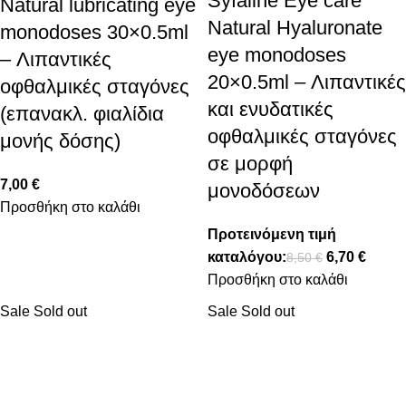
Syfaline Eye care
Natural lubricating eye
Natural Hyaluronate
monodoses 30×0.5ml
eye monodoses
– Λιπαντικές
20×0.5ml – Λιπαντικές
οφθαλμικές σταγόνες
και ενυδατικές
(επανακλ. φιαλίδια
οφθαλμικές σταγόνες
μονής δόσης)
σε μορφή
7,00
€
μονοδόσεων
Προσθήκη στο καλάθι
Προτεινόμενη τιμή
καταλόγου:
6,70
€
8,50
€
Προσθήκη στο καλάθι
Sale
Sold out
Sale
Sold out