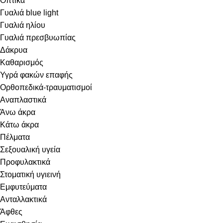
Οπτικά
Γυαλιά blue light
Γυαλιά ηλίου
Γυαλιά πρεσβυωπίας
Δάκρυα
Καθαρισμός
Υγρά φακών επαφής
Ορθοπεδικά-τραυματισμοί
Αναπλαστικά
Άνω άκρα
Κάτω άκρα
Πέλματα
Σεξουαλική υγεία
Προφυλακτικά
Στοματική υγιεινή
Eμφυτεύματα
Ανταλλακτικά
Άφθες