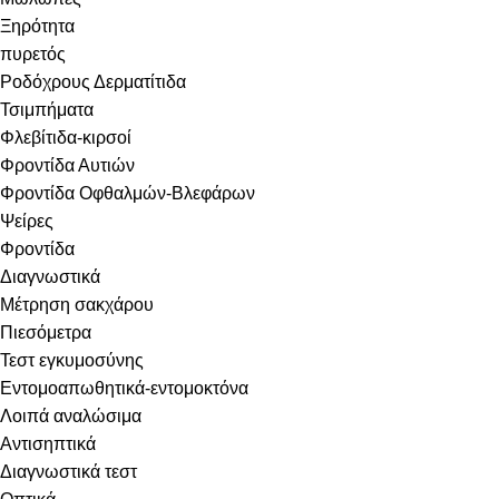
Ξηρότητα
πυρετός
Ροδόχρους Δερματίτιδα
Τσιμπήματα
Φλεβίτιδα-κιρσοί
Φροντίδα Αυτιών
Φροντίδα Οφθαλμών-Βλεφάρων
Ψείρες
Φροντίδα
Διαγνωστικά
Μέτρηση σακχάρου
Πιεσόμετρα
Τεστ εγκυμοσύνης
Εντομοαπωθητικά-εντομοκτόνα
Λοιπά αναλώσιμα
Αντισηπτικά
Διαγνωστικά τεστ