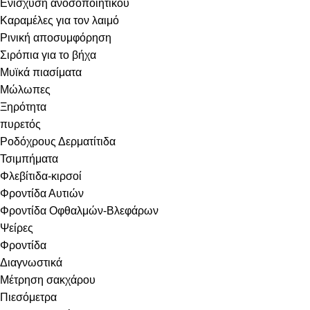
Ενίσχυση ανοσοποιητικού
Καραμέλες για τον λαιμό
Ρινική αποσυμφόρηση
Σιρόπια για το βήχα
Μυϊκά πιασίματα
Μώλωπες
Ξηρότητα
πυρετός
Ροδόχρους Δερματίτιδα
Τσιμπήματα
Φλεβίτιδα-κιρσοί
Φροντίδα Αυτιών
Φροντίδα Οφθαλμών-Βλεφάρων
Ψείρες
Φροντίδα
Διαγνωστικά
Μέτρηση σακχάρου
Πιεσόμετρα