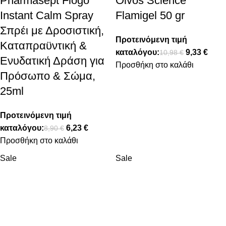
Pharmasept Flogo
Olvos Science
Instant Calm Spray
Flamigel 50 gr
Σπρέι με Δροσιστική,
Προτεινόμενη τιμή
Καταπραϋντική &
καταλόγου:
9,33
€
10,98
€
Ενυδατική Δράση για
Προσθήκη στο καλάθι
Πρόσωπο & Σώμα,
25ml
Προτεινόμενη τιμή
καταλόγου:
6,23
€
8,90
€
Προσθήκη στο καλάθι
Sale
Sale