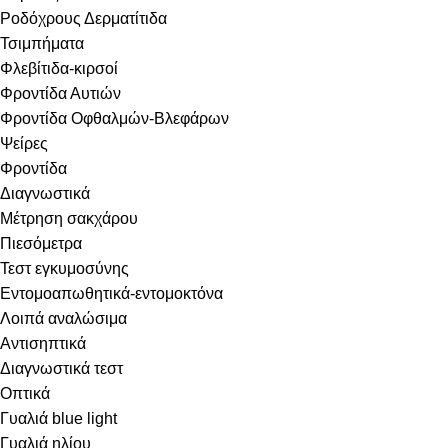
Ροδόχρους Δερματίτιδα
Τσιμπήματα
Φλεβίτιδα-κιρσοί
Φροντίδα Αυτιών
Φροντίδα Οφθαλμών-Βλεφάρων
Ψείρες
Φροντίδα
Διαγνωστικά
Μέτρηση σακχάρου
Πιεσόμετρα
Τεστ εγκυμοσύνης
Εντομοαπωθητικά-εντομοκτόνα
Λοιπά αναλώσιμα
Αντισηπτικά
Διαγνωστικά τεστ
Οπτικά
Γυαλιά blue light
Γυαλιά ηλίου