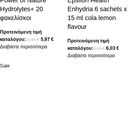
Power of Nature
Epsilon Health
Hydrolytes+ 20
Enhydria 6 sachets x
φακελίσκοι
15 ml cola lemon
flavour
Προτεινόμενη τιμή
καταλόγου:
5,97
€
11,95
€
Προτεινόμενη τιμή
Διαβάστε περισσότερα
καταλόγου:
6,03
€
8,38
€
Διαβάστε περισσότερα
Sale