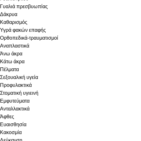
Γυαλιά πρεσβυωπίας
Δάκρυα
Καθαρισμός
Υγρά φακών επαφής
Ορθοπεδικά-τραυματισμοί
Αναπλαστικά
Άνω άκρα
Κάτω άκρα
Πέλματα
Σεξουαλική υγεία
Προφυλακτικά
Στοματική υγιεινή
Eμφυτεύματα
Ανταλλακτικά
Άφθες
Ευαισθησία
Κακοσμία
Λεύκανση