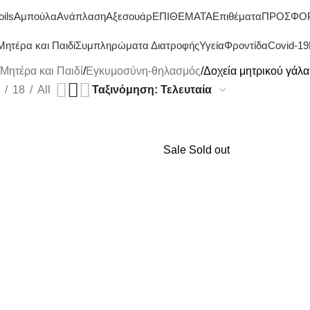
ΔΩΡΕΑΝ ΜΕΤΑΦΟΡΙΚΑ ΑΝΩ ΤΩΝ 45€
oils
Αμπούλα
Ανάπλαση
Αξεσουάρ
ΕΠΙΘΕΜΑΤΑ
Επιθέματα
ΠΡΟΣΦΟ
Μητέρα και Παιδί
Συμπληρώματα Διατροφής
Υγεία
Φροντίδα
Covid-19
Μητέρα και Παιδί
Εγκυμοσύνη-θηλασμός
Δοχεία μητρικού γάλα
18
All
Sale
Sold out