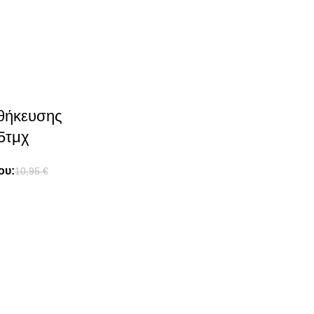
θήκευσης
5τμχ
ου:
10,95
€