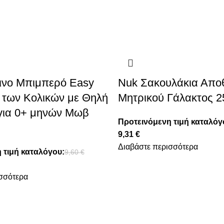
ινο Μπιμπερό Easy
Nuk Σακουλάκια Απο
ά των Κολικών με Θηλή
Μητρικού Γάλακτος 2
 για 0+ μηνών Μωβ
Προτεινόμενη τιμή καταλόγ
9,31
€
Διαβάστε περισσότερα
 τιμή καταλόγου:
9,60
€
σσότερα