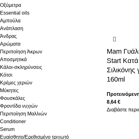
Οξύμετρα
Essential oils
Αμπούλα
Ανάπλαση
Άνδρας
Αρώματα
Mam Γυάλ
Περιποίηση Άκρων
Αποσμητικά
Start Κατ
Κάλοι-σκληρύνσεις
Σιλικόνης
Κότσι
160ml
Κρέμες χεριών
Μύκητες
Προτεινόμενη
Φουσκάλες
8,64
€
Φροντίδα νυχιών
Διαβάστε περι
Περιποίηση Μαλλιών
Conditioner
Serum
Ευαίσθητο/Ερεθισμένο τριχωτό