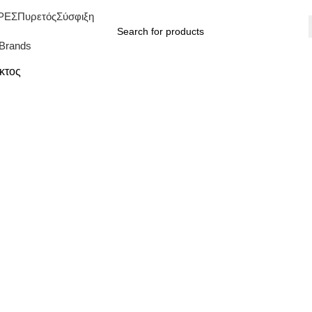
ΡΕΣ
Πυρετός
Σύσφιξη
Brands
κτος