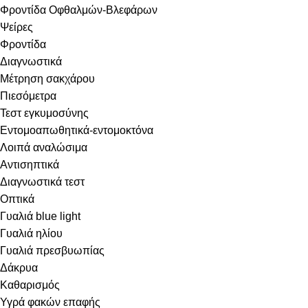
Φροντίδα Οφθαλμών-Βλεφάρων
Ψείρες
Φροντίδα
Διαγνωστικά
Μέτρηση σακχάρου
Πιεσόμετρα
Τεστ εγκυμοσύνης
Εντομοαπωθητικά-εντομοκτόνα
Λοιπά αναλώσιμα
Αντισηπτικά
Διαγνωστικά τεστ
Οπτικά
Γυαλιά blue light
Γυαλιά ηλίου
Γυαλιά πρεσβυωπίας
Δάκρυα
Καθαρισμός
Υγρά φακών επαφής