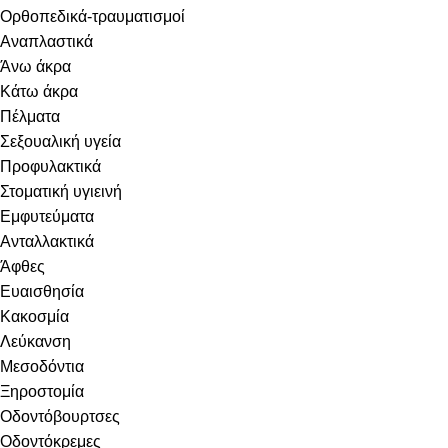
Ορθοπεδικά-τραυματισμοί
Αναπλαστικά
Άνω άκρα
Κάτω άκρα
Πέλματα
Σεξουαλική υγεία
Προφυλακτικά
Στοματική υγιεινή
Eμφυτεύματα
Ανταλλακτικά
Άφθες
Ευαισθησία
Κακοσμία
Λεύκανση
Μεσοδόντια
Ξηροστομία
Οδοντόβουρτσες
Οδοντόκρεμες