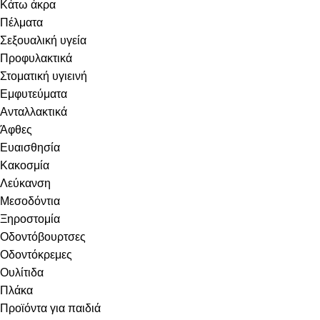
Κάτω άκρα
Πέλματα
Σεξουαλική υγεία
Προφυλακτικά
Στοματική υγιεινή
Eμφυτεύματα
Ανταλλακτικά
Άφθες
Ευαισθησία
Κακοσμία
Λεύκανση
Μεσοδόντια
Ξηροστομία
Οδοντόβουρτσες
Οδοντόκρεμες
Ουλίτιδα
Πλάκα
Προϊόντα για παιδιά