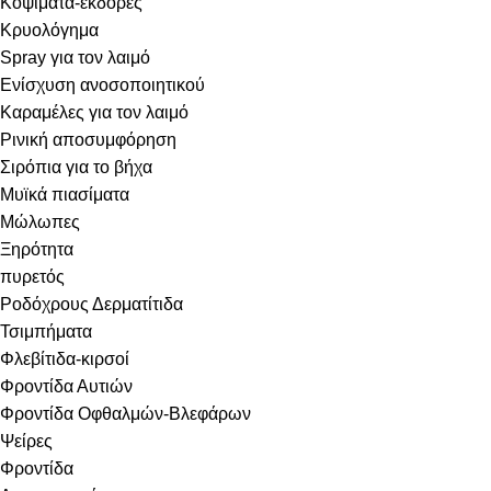
Κοψίματα-εκδορές
Κρυολόγημα
Spray για τον λαιμό
Ενίσχυση ανοσοποιητικού
Καραμέλες για τον λαιμό
Ρινική αποσυμφόρηση
Σιρόπια για το βήχα
Μυϊκά πιασίματα
Μώλωπες
Ξηρότητα
πυρετός
Ροδόχρους Δερματίτιδα
Τσιμπήματα
Φλεβίτιδα-κιρσοί
Φροντίδα Αυτιών
Φροντίδα Οφθαλμών-Βλεφάρων
Ψείρες
Φροντίδα