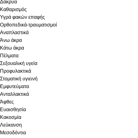
Δάκρυα
Καθαρισμός
Υγρά φακών επαφής
Ορθοπεδικά-τραυματισμοί
Αναπλαστικά
Άνω άκρα
Κάτω άκρα
Πέλματα
Σεξουαλική υγεία
Προφυλακτικά
Στοματική υγιεινή
Eμφυτεύματα
Ανταλλακτικά
Άφθες
Ευαισθησία
Κακοσμία
Λεύκανση
Μεσοδόντια