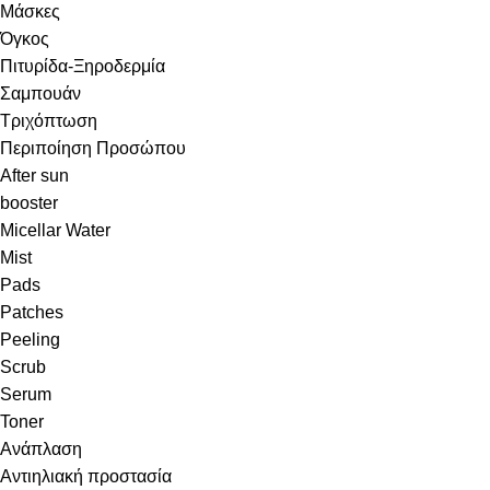
Μάσκες
Όγκος
Πιτυρίδα-Ξηροδερμία
Σαμπουάν
Τριχόπτωση
Περιποίηση Προσώπου
After sun
booster
Micellar Water
Mist
Pads
Patches
Peeling
Scrub
Serum
Toner
Ανάπλαση
Αντιηλιακή προστασία