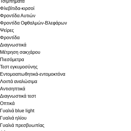
Τσιμπήματα
Φλεβίτιδα-κιρσοί
Φροντίδα Αυτιών
Φροντίδα Οφθαλμών-Βλεφάρων
Ψείρες
Φροντίδα
Διαγνωστικά
Μέτρηση σακχάρου
Πιεσόμετρα
Τεστ εγκυμοσύνης
Εντομοαπωθητικά-εντομοκτόνα
Λοιπά αναλώσιμα
Αντισηπτικά
Διαγνωστικά τεστ
Οπτικά
Γυαλιά blue light
Γυαλιά ηλίου
Γυαλιά πρεσβυωπίας